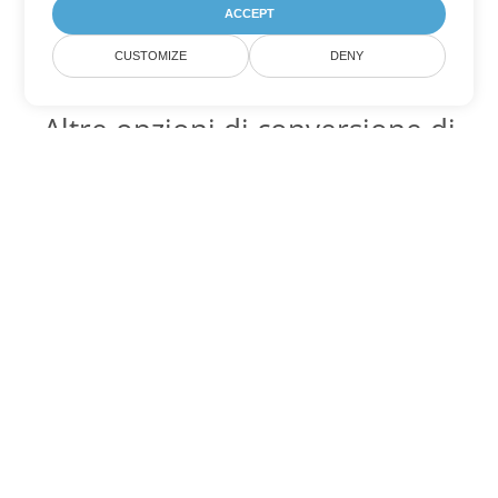
ACCEPT
CUSTOMIZE
DENY
Altre opzioni di conversione di
Word
Converti CHM in DOC
DOC:
Microsoft Word Binary Format
Converti CHM in DOT
DOT:
Microsoft Word Template Files
Converti CHM in DOCX
DOCX:
Office 2007+ Word Document
Converti CHM in DOCM