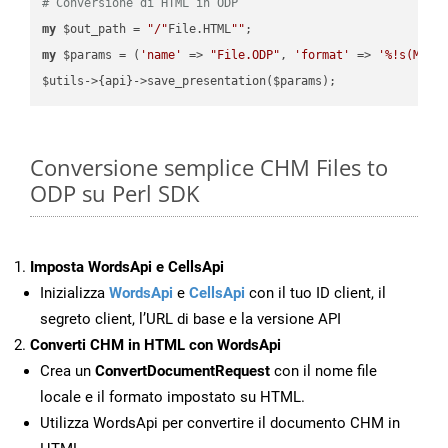
# Conversione di HTML in ODP
my
 $out_path = 
"/"
File.HTML
""
my
 $params = (
'name'
 => 
"File.ODP"
, 
'format'
 => 
'%!s(MISS
Conversione semplice CHM Files to
ODP su Perl SDK
Imposta WordsApi e CellsApi
Inizializza
WordsApi
e
CellsApi
con il tuo ID client, il
segreto client, l’URL di base e la versione API
Converti CHM in HTML con WordsApi
Crea un
ConvertDocumentRequest
con il nome file
locale e il formato impostato su HTML.
Utilizza WordsApi per convertire il documento CHM in