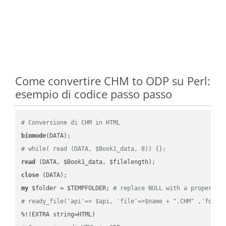
Come convertire CHM to ODP su Perl:
esempio di codice passo passo
# Conversione di CHM in HTML
binmode
# while( read (DATA, $Book1_data, 8)) {};
read
close
my
 $folder = $TEMPFOLDER; 
# replace NULL with a proper va
# ready_file('api'=> $api, 'file'=>$name + ".CHM" ,'folde