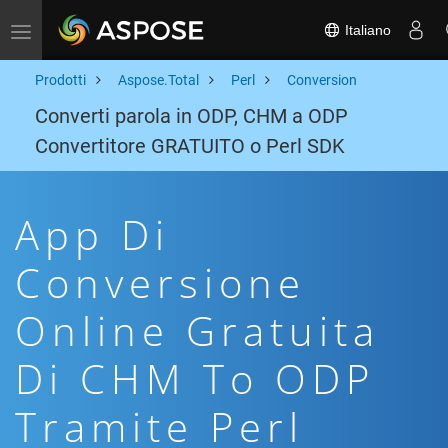
Italiano
Toggle navigation
Prodotti
Aspose.Total
Perl
Conversion
Converti parola in ODP, CHM a ODP
Convertitore GRATUITO o Perl SDK
App Di
Conversione
Online Gratuita
Di CHM To ODP
Tramite Perl