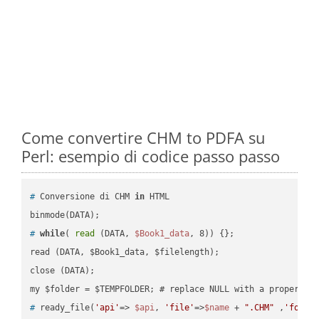
Come convertire CHM to PDFA su
Perl: esempio di codice passo passo
#
 Conversione di CHM 
in
 HTML
#
while
( 
read
 (DATA, 
$Book1_data
, 8)) {};
read (DATA, $Book1_data, $filelength);

close (DATA);    

#
 ready_file(
'api'
=> 
$api
, 
'file'
=>
$name
 + 
".CHM"
 ,
'folde