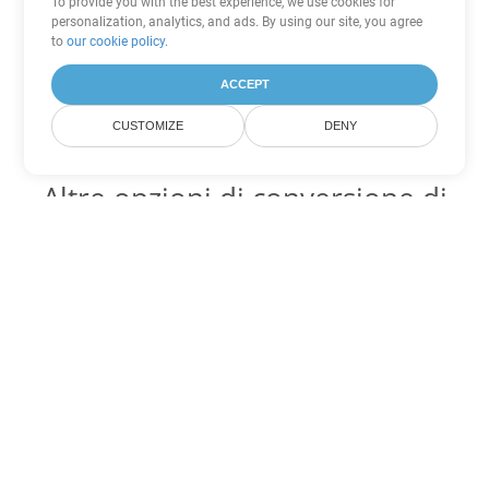
To provide you with the best experience, we use cookies for
personalization, analytics, and ads. By using our site, you agree
to
our cookie policy
.
ACCEPT
CUSTOMIZE
DENY
Altre opzioni di conversione di
Word
Converti CHM in DOC
DOC:
Microsoft Word Binary Format
Converti CHM in DOT
DOT:
Microsoft Word Template Files
Converti CHM in DOCX