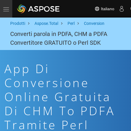
Italiano
Toggle navigation
Prodotti
Aspose.Total
Perl
Conversion
Converti parola in PDFA, CHM a PDFA
Convertitore GRATUITO o Perl SDK
App Di
Conversione
Online Gratuita
Di CHM To PDFA
Tramite Perl