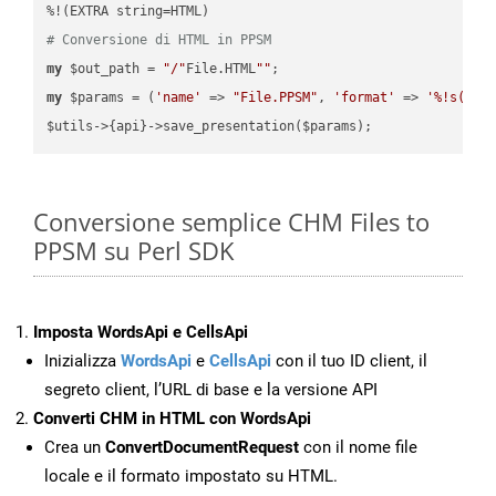
# Conversione di HTML in PPSM
my
 $out_path = 
"/"
File.HTML
""
my
 $params = (
'name'
 => 
"File.PPSM"
, 
'format'
 => 
'%!s(MIS
Conversione semplice CHM Files to
PPSM su Perl SDK
Imposta WordsApi e CellsApi
Inizializza
WordsApi
e
CellsApi
con il tuo ID client, il
segreto client, l’URL di base e la versione API
Converti CHM in HTML con WordsApi
Crea un
ConvertDocumentRequest
con il nome file
locale e il formato impostato su HTML.