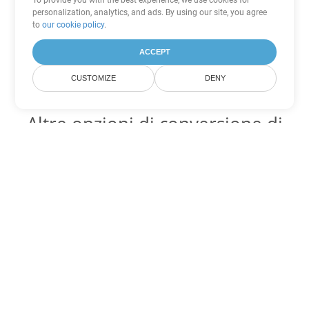
To provide you with the best experience, we use cookies for
personalization, analytics, and ads. By using our site, you agree
to
our cookie policy
.
ACCEPT
CUSTOMIZE
DENY
Altre opzioni di conversione di
Word
Converti CHM in DOC
DOC:
Microsoft Word Binary Format
Converti CHM in DOT
DOT:
Microsoft Word Template Files
Converti CHM in DOCX