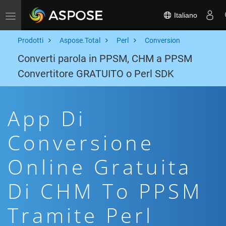
Italiano
Toggle navigation
Prodotti
Aspose.Total
Perl
Conversion
Converti parola in PPSM, CHM a PPSM
Convertitore GRATUITO o Perl SDK
App Di
Conversione
Online Gratuita
Di CHM To PPSM
Tramite Perl