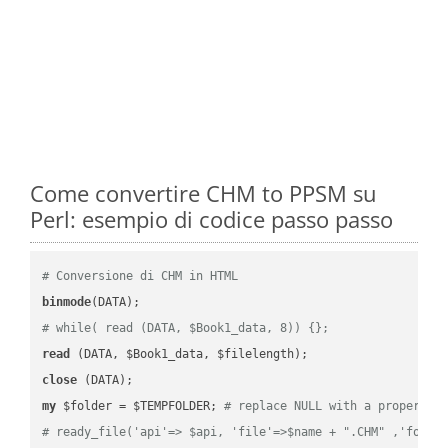
Come convertire CHM to PPSM su
Perl: esempio di codice passo passo
# Conversione di CHM in HTML
binmode
# while( read (DATA, $Book1_data, 8)) {};
read
close
my
 $folder = $TEMPFOLDER; 
# replace NULL with a proper va
# ready_file('api'=> $api, 'file'=>$name + ".CHM" ,'folde