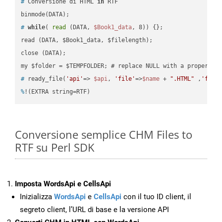
#
 Conversione di HTML 
in
 RTF
#
while
( 
read
 (DATA, 
$Book1_data
, 8)) {};
read (DATA, $Book1_data, $filelength);

close (DATA);    

#
 ready_file(
'api'
=> 
$api
, 
'file'
=>
$name
 + 
".HTML"
 ,
'fold
%
!(EXTRA string=RTF)
Conversione semplice CHM Files to
RTF su Perl SDK
Imposta WordsApi e CellsApi
Inizializza
WordsApi
e
CellsApi
con il tuo ID client, il
segreto client, l’URL di base e la versione API