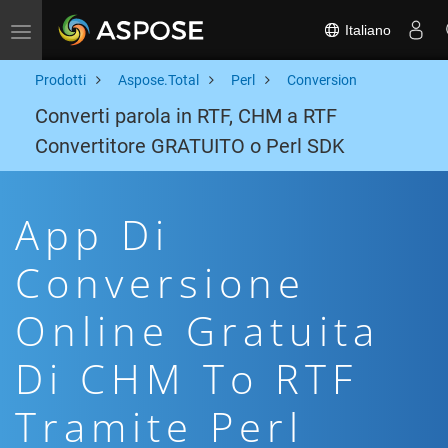
Italiano
Toggle navigation
Prodotti
Aspose.Total
Perl
Conversion
Converti parola in RTF, CHM a RTF
Convertitore GRATUITO o Perl SDK
App Di
Conversione
Online Gratuita
Di CHM To RTF
Tramite Perl