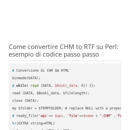
Come convertire CHM to RTF su Perl:
esempio di codice passo passo
#
 Conversione di CHM 
in
 HTML
#
while
( 
read
 (DATA, 
$Book1_data
, 8)) {};
read (DATA, $Book1_data, $filelength);

close (DATA);    

#
 ready_file(
'api'
=> 
$api
, 
'file'
=>
$name
 + 
".CHM"
 ,
'folde
%
!(EXTRA string=HTML)