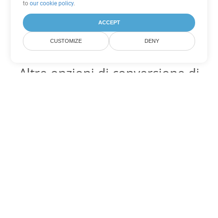
to
our cookie policy
.
ACCEPT
CUSTOMIZE
DENY
Altre opzioni di conversione di
Word
Converti CHM in DOC
DOC:
Microsoft Word Binary Format
Converti CHM in DOT
DOT:
Microsoft Word Template Files
Converti CHM in DOCX
DOCX:
Office 2007+ Word Document