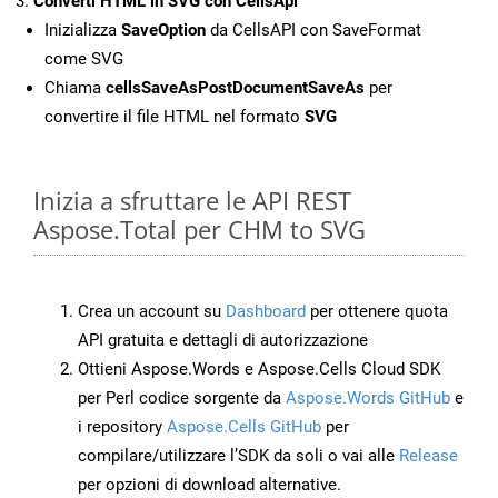
Converti HTML in SVG con CellsApi
Inizializza
SaveOption
da CellsAPI con SaveFormat
come SVG
Chiama
cellsSaveAsPostDocumentSaveAs
per
convertire il file HTML nel formato
SVG
Inizia a sfruttare le API REST
Aspose.Total per CHM to SVG
Crea un account su
Dashboard
per ottenere quota
API gratuita e dettagli di autorizzazione
Ottieni Aspose.Words e Aspose.Cells Cloud SDK
per Perl codice sorgente da
Aspose.Words GitHub
e
i repository
Aspose.Cells GitHub
per
compilare/utilizzare l’SDK da soli o vai alle
Release
per opzioni di download alternative.