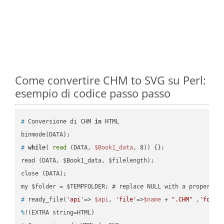
Come convertire CHM to SVG su Perl:
esempio di codice passo passo
#
 Conversione di CHM 
in
 HTML
#
while
( 
read
 (DATA, 
$Book1_data
, 8)) {};
read (DATA, $Book1_data, $filelength);

close (DATA);    

#
 ready_file(
'api'
=> 
$api
, 
'file'
=>
$name
 + 
".CHM"
 ,
'folde
%
!(EXTRA string=HTML)