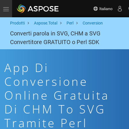
Italiano
Toggle navigation
Prodotti
Aspose.Total
Perl
Conversion
Converti parola in SVG, CHM a SVG
Convertitore GRATUITO o Perl SDK
App Di
Conversione
Online Gratuita
Di CHM To SVG
Tramite Perl