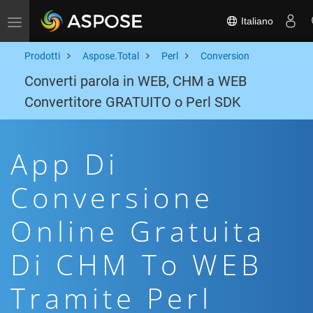
Italiano
Toggle navigation
Prodotti
Aspose.Total
Perl
Conversion
Converti parola in WEB, CHM a WEB
Convertitore GRATUITO o Perl SDK
App Di
Conversione
Online Gratuita
Di CHM To WEB
Tramite Perl