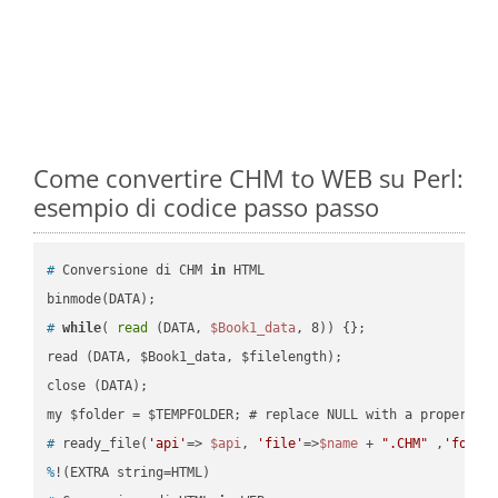
Come convertire CHM to WEB su Perl:
esempio di codice passo passo
#
 Conversione di CHM 
in
 HTML
#
while
( 
read
 (DATA, 
$Book1_data
, 8)) {};
read (DATA, $Book1_data, $filelength);

close (DATA);    

#
 ready_file(
'api'
=> 
$api
, 
'file'
=>
$name
 + 
".CHM"
 ,
'folde
%
!(EXTRA string=HTML)