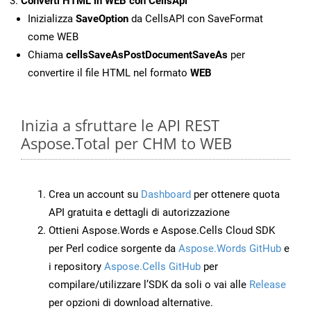
Converti HTML in WEB con CellsApi
Inizializza
SaveOption
da CellsAPI con SaveFormat
come WEB
Chiama
cellsSaveAsPostDocumentSaveAs
per
convertire il file HTML nel formato
WEB
Inizia a sfruttare le API REST
Aspose.Total per CHM to WEB
Crea un account su
Dashboard
per ottenere quota
API gratuita e dettagli di autorizzazione
Ottieni Aspose.Words e Aspose.Cells Cloud SDK
per Perl codice sorgente da
Aspose.Words GitHub
e
i repository
Aspose.Cells GitHub
per
compilare/utilizzare l’SDK da soli o vai alle
Release
per opzioni di download alternative.