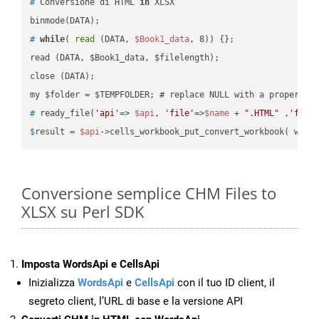
#
 Conversione di HTML 
in
 XLSX
#
while
( 
read
 (DATA, 
$Book1_data
, 8)) {};
read (DATA, $Book1_data, $filelength);

close (DATA);    

#
 ready_file(
'api'
=> 
$api
, 
'file'
=>
$name
 + 
".HTML"
 ,
'fold
$
result = 
$api
->cells_workbook_put_convert_workbook( work
Conversione semplice CHM Files to
XLSX su Perl SDK
Imposta WordsApi e CellsApi
Inizializza
WordsApi
e
CellsApi
con il tuo ID client, il
segreto client, l’URL di base e la versione API