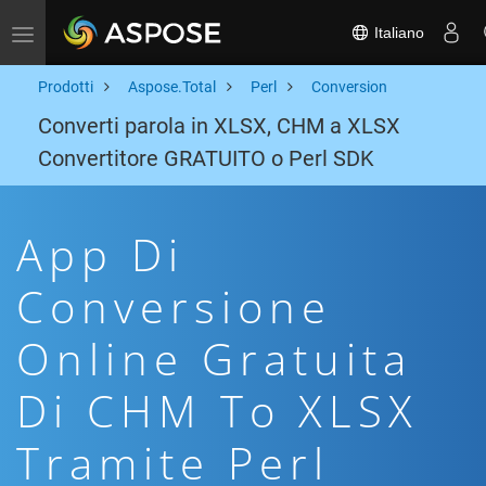
Italiano
Toggle navigation
Prodotti
Aspose.Total
Perl
Conversion
Converti parola in XLSX, CHM a XLSX
Convertitore GRATUITO o Perl SDK
App Di
Conversione
Online Gratuita
Di CHM To XLSX
Tramite Perl