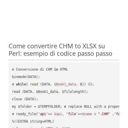
Come convertire CHM to XLSX su
Perl: esempio di codice passo passo
#
 Conversione di CHM 
in
 HTML
#
while
( 
read
 (DATA, 
$Book1_data
, 8)) {};
read (DATA, $Book1_data, $filelength);

close (DATA);    

#
 ready_file(
'api'
=> 
$api
, 
'file'
=>
$name
 + 
".CHM"
 ,
'folde
%
!(EXTRA string=HTML)