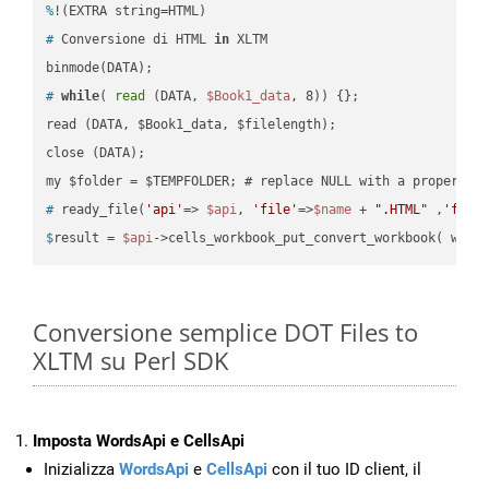
%
!(EXTRA string=HTML)
#
 Conversione di HTML 
in
 XLTM
#
while
( 
read
 (DATA, 
$Book1_data
, 8)) {};
read (DATA, $Book1_data, $filelength);

close (DATA);    

#
 ready_file(
'api'
=> 
$api
, 
'file'
=>
$name
 + 
".HTML"
 ,
'fold
$
result = 
$api
->cells_workbook_put_convert_workbook( work
Conversione semplice DOT Files to
XLTM su Perl SDK
Imposta WordsApi e CellsApi
Inizializza
WordsApi
e
CellsApi
con il tuo ID client, il