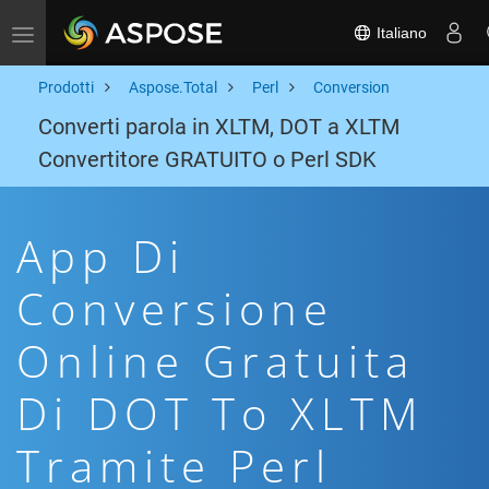
Italiano
Toggle navigation
Prodotti
Aspose.Total
Perl
Conversion
Converti parola in XLTM, DOT a XLTM
Convertitore GRATUITO o Perl SDK
App Di
Conversione
Online Gratuita
Di DOT To XLTM
Tramite Perl