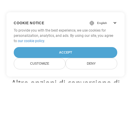
COOKIE NOTICE
To provide you with the best experience, we use cookies for
personalization, analytics, and ads. By using our site, you agree
to
our cookie policy
.
ACCEPT
CUSTOMIZE
DENY
Altre opzioni di conversione di
Word
Converti DOT in DOC
DOC:
Microsoft Word Binary Format
Converti DOT in DOCX