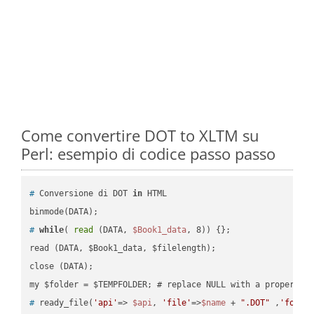
Come convertire DOT to XLTM su
Perl: esempio di codice passo passo
#
 Conversione di DOT 
in
 HTML
#
while
( 
read
 (DATA, 
$Book1_data
, 8)) {};
read (DATA, $Book1_data, $filelength);

close (DATA);    

#
 ready_file(
'api'
=> 
$api
, 
'file'
=>
$name
 + 
".DOT"
 ,
'folde