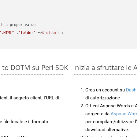
".HTML"
 ,
'folder'
 =>
$folder
) ;
s to DOTM su Perl SDK
Inizia a sfruttare l
Crea un account su
Dash
ient, il segreto client, l’URL di
di autorizzazione
Ottieni Aspose.Words e 
sorgente da
Aspose.Word
 file locale e il formato
per compilare/utilizzare l
download alternative.