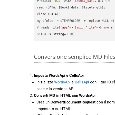
#
while
( 
read
 (DATA, 
$Book1_data
, 8)) {};
read (DATA, $Book1_data, $filelength);

close (DATA);    

#
 ready_file(
'api'
=> 
$api
, 
'file'
=>
$name
 + 
%
!(EXTRA string=DOTM)
Conversione semplice MD File
Imposta WordsApi e CellsApi
Inizializza
WordsApi
e
CellsApi
con il tuo ID cl
base e la versione API
Converti MD in HTML con WordsApi
Crea un
ConvertDocumentRequest
con il nome
impostato su HTML.