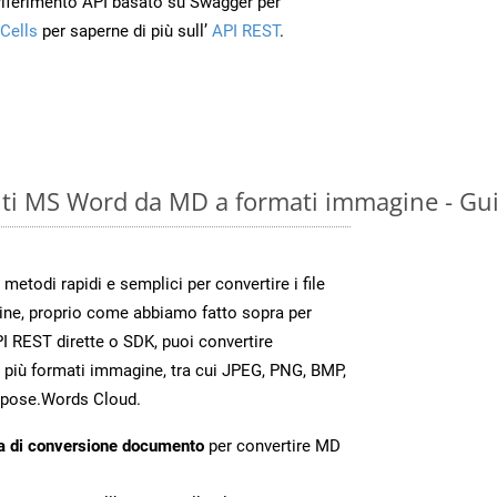
 riferimento API basato su Swagger per
Cells
per saperne di più sull’
API REST
.
ti MS Word da MD a formati immagine - Gui
todi rapidi e semplici per convertire i file
ine, proprio come abbiamo fatto sopra per
 REST dirette o SDK, puoi convertire
 più formati immagine, tra cui JPEG, PNG, BMP,
Aspose.Words Cloud.
a di conversione documento
per convertire MD