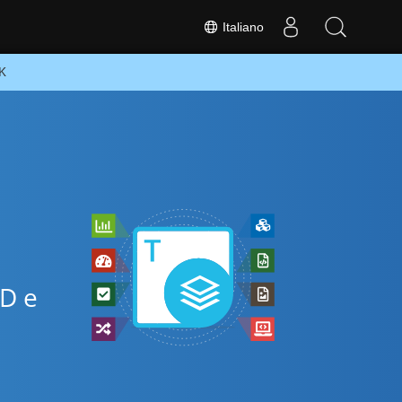
Italiano
DK
MD e