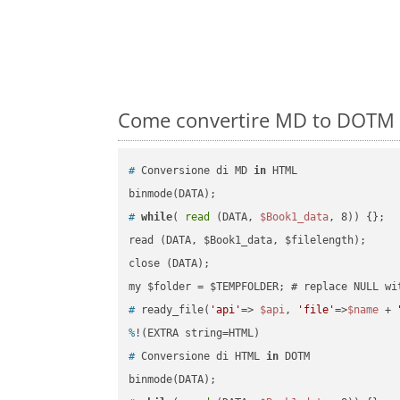
Come convertire MD to DOTM s
#
 Conversione di MD 
in
 HTML
#
while
( 
read
 (DATA, 
$Book1_data
, 8)) {};
read (DATA, $Book1_data, $filelength);

close (DATA);    

#
 ready_file(
'api'
=> 
$api
, 
'file'
=>
$name
 + 
%
!(EXTRA string=HTML)
#
 Conversione di HTML 
in
 DOTM