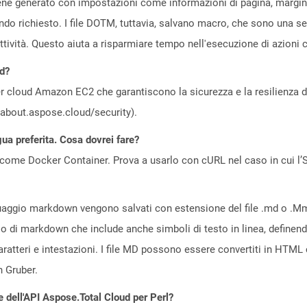
 viene generato con impostazioni come informazioni di pagina, margini
o richiesto. I file DOTM, tuttavia, salvano macro, che sono una ser
tività. Questo aiuta a risparmiare tempo nell'esecuzione di azioni c
ud?
 cloud Amazon EC2 che garantiscono la sicurezza e la resilienza del 
//about.aspose.cloud/security).
gua preferita. Cosa dovrei fare?
come Docker Container. Prova a usarlo con cURL nel caso in cui l’S
 linguaggio markdown vengono salvati con estensione del file .md o .
ggio di markdown che include anche simboli di testo in linea, defi
, caratteri e intestazioni. I file MD possono essere convertiti in 
 Gruber.
e dell'API Aspose.Total Cloud per Perl?