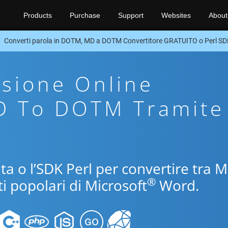
Products
Purchase
Support
Websites
About
Converti parola in DOTM, MD a DOTM Convertitore GRATUITO o Perl S
sione Online
MD To DOTM Tramite
ita o l’SDK Perl per convertire tra 
®
i popolari di Microsoft
Word.