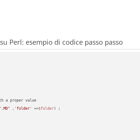
u Perl: esempio di codice passo passo
".MD"
 ,
'folder'
 =>
$folder
) ;