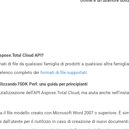
offline e un ulteriore utili
Aspose.Total Cloud API?
ti di file da qualsiasi famiglia di prodotti a qualsiasi altra famigli
’elenco completo dei
formati di file supportati
.
lizzando l'SDK Perl: una guida per principianti
zializzazione dell’API Aspose.Total Cloud, ma aiuta anche nell’install
 il file modello creato con Microsoft Word 2007 o superiore. È simi
dall'utente per il riutilizzo in caso di creazione di nuovi documenti