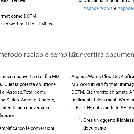
to MD in HTML.
Dai anche un’occhiata al
Aspose.Words
e
Aspose.
Format come DOTM
r convertire il file HTML nel
 metodo rapido e semplice
Convertire documen
ocumenti convertendo i file MD
Aspose.Words Cloud SDK offre me
s. Questa potente soluzione
MS Word in vari formati immag
PI di Aspose.Total come
DOTM. Sia tramite chiamate API
se.Slides, Aspose.Diagram,
facilmente i documenti Word in
entendo una conversione
GIF e TIFF, utilizzando le API 
licazioni.
Crea un oggetto
Richiest
documento
 semplificando le conversioni