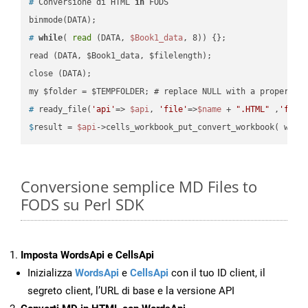
#
 Conversione di HTML 
in
 FODS
#
while
( 
read
 (DATA, 
$Book1_data
, 8)) {};
read (DATA, $Book1_data, $filelength);

close (DATA);    

#
 ready_file(
'api'
=> 
$api
, 
'file'
=>
$name
 + 
".HTML"
 ,
'fold
$
result = 
$api
->cells_workbook_put_convert_workbook( work
Conversione semplice MD Files to
FODS su Perl SDK
Imposta WordsApi e CellsApi
Inizializza
WordsApi
e
CellsApi
con il tuo ID client, il
segreto client, l’URL di base e la versione API