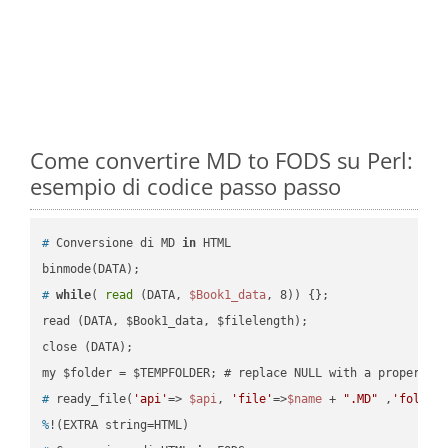
Come convertire MD to FODS su Perl:
esempio di codice passo passo
#
 Conversione di MD 
in
 HTML
#
while
( 
read
 (DATA, 
$Book1_data
, 8)) {};
read (DATA, $Book1_data, $filelength);

close (DATA);    

#
 ready_file(
'api'
=> 
$api
, 
'file'
=>
$name
 + 
".MD"
 ,
'folder
%
!(EXTRA string=HTML)