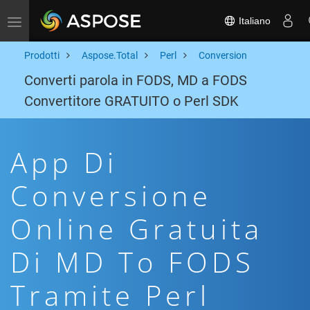
Italiano
Toggle navigation
Prodotti
Aspose.Total
Perl
Conversion
Converti parola in FODS, MD a FODS
Convertitore GRATUITO o Perl SDK
App Di
Conversione
Online Gratuita
Di MD To FODS
Tramite Perl