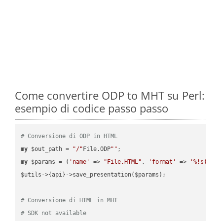
Come convertire ODP to MHT su Perl:
esempio di codice passo passo
# Conversione di ODP in HTML
my
 $out_path = 
"/"
File.ODP
""
my
 $params = (
'name'
 => 
"File.HTML"
, 
'format'
 => 
'%!s(MIS
$utils->{api}->save_presentation($params);

# Conversione di HTML in MHT
# SDK not available