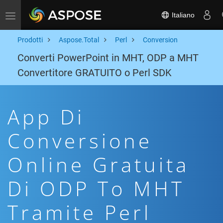
Italiano
Toggle navigation
Prodotti
Aspose.Total
Perl
Conversion
Converti PowerPoint in MHT, ODP a MHT
Convertitore GRATUITO o Perl SDK
App Di
Conversione
Online Gratuita
Di ODP To MHT
Tramite Perl