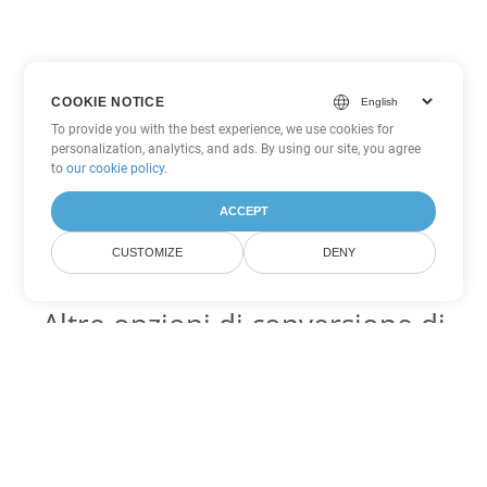
COOKIE NOTICE
To provide you with the best experience, we use cookies for
personalization, analytics, and ads. By using our site, you agree
to
our cookie policy
.
ACCEPT
CUSTOMIZE
DENY
Altre opzioni di conversione di
Word
Converti OTT in DOC
DOC:
Microsoft Word Binary Format