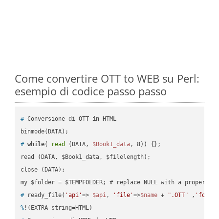
Come convertire OTT to WEB su Perl:
esempio di codice passo passo
#
 Conversione di OTT 
in
 HTML
#
while
( 
read
 (DATA, 
$Book1_data
, 8)) {};
read (DATA, $Book1_data, $filelength);

close (DATA);    

#
 ready_file(
'api'
=> 
$api
, 
'file'
=>
$name
 + 
".OTT"
 ,
'folde
%
!(EXTRA string=HTML)