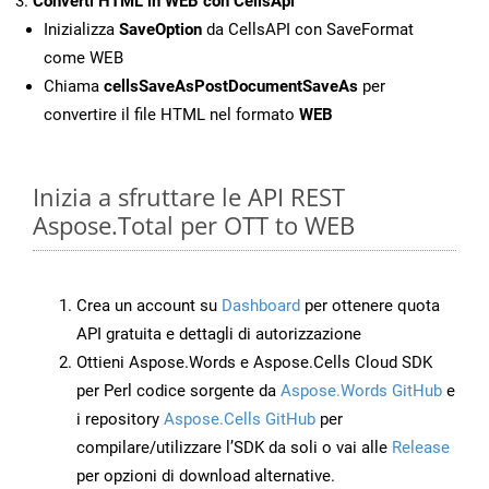
Converti HTML in WEB con CellsApi
Inizializza
SaveOption
da CellsAPI con SaveFormat
come WEB
Chiama
cellsSaveAsPostDocumentSaveAs
per
convertire il file HTML nel formato
WEB
Inizia a sfruttare le API REST
Aspose.Total per OTT to WEB
Crea un account su
Dashboard
per ottenere quota
API gratuita e dettagli di autorizzazione
Ottieni Aspose.Words e Aspose.Cells Cloud SDK
per Perl codice sorgente da
Aspose.Words GitHub
e
i repository
Aspose.Cells GitHub
per
compilare/utilizzare l’SDK da soli o vai alle
Release
per opzioni di download alternative.