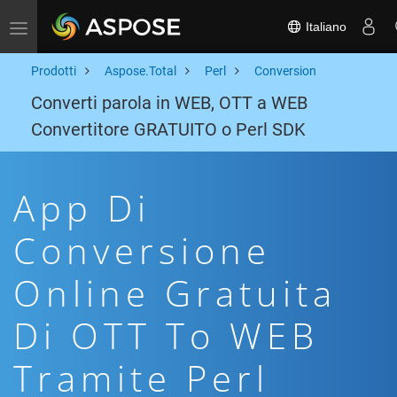
Italiano
Toggle navigation
Prodotti
Aspose.Total
Perl
Conversion
Converti parola in WEB, OTT a WEB
Convertitore GRATUITO o Perl SDK
App Di
Conversione
Online Gratuita
Di OTT To WEB
Tramite Perl