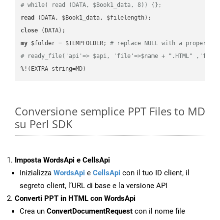
# while( read (DATA, $Book1_data, 8)) {};
read
close
my
 $folder = $TEMPFOLDER; 
# replace NULL with a proper va
# ready_file('api'=> $api, 'file'=>$name + ".HTML" ,'fold
%!(EXTRA string=MD)
Conversione semplice PPT Files to MD
su Perl SDK
Imposta WordsApi e CellsApi
Inizializza
WordsApi
e
CellsApi
con il tuo ID client, il
segreto client, l’URL di base e la versione API
Converti PPT in HTML con WordsApi
Crea un
ConvertDocumentRequest
con il nome file