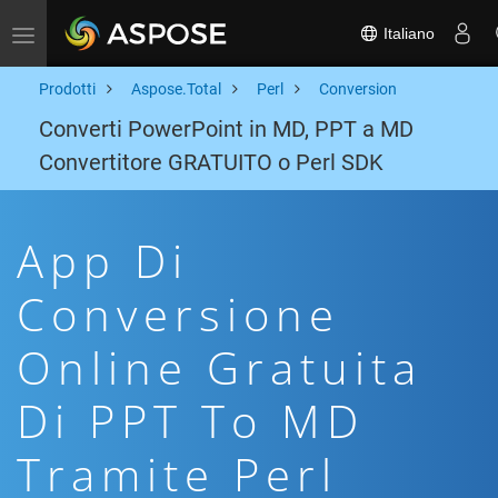
Italiano
Toggle navigation
Prodotti
Aspose.Total
Perl
Conversion
Converti PowerPoint in MD, PPT a MD
Convertitore GRATUITO o Perl SDK
App Di
Conversione
Online Gratuita
Di PPT To MD
Tramite Perl