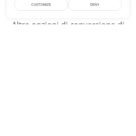
CUSTOMIZE
DENY
Altre opzioni di conversione di
PowerPoint
Converti PPT in DOC
DOC:
Microsoft Word Binary Format
Converti PPT in DOT
DOT:
Microsoft Word Template Files
Converti PPT in DOCX
DOCX:
Office 2007+ Word Document
Converti PPT in DOCM
DOCM:
Microsoft Word 2007 Marco File