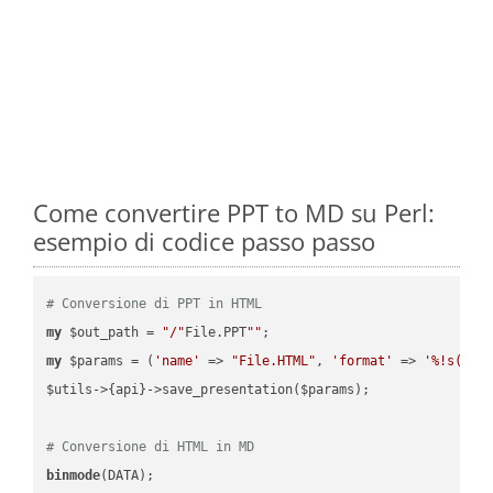
Come convertire PPT to MD su Perl:
esempio di codice passo passo
# Conversione di PPT in HTML
my
 $out_path = 
"/"
File.PPT
""
my
 $params = (
'name'
 => 
"File.HTML"
, 
'format'
 => 
'%!s(MIS
$utils->{api}->save_presentation($params);

# Conversione di HTML in MD
binmode