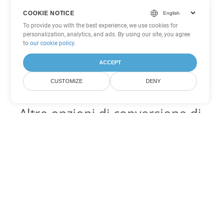
COOKIE NOTICE
To provide you with the best experience, we use cookies for
personalization, analytics, and ads. By using our site, you agree
to
our cookie policy
.
ACCEPT
CUSTOMIZE
DENY
Altre opzioni di conversione di
PowerPoint
Converti PPT in DOC
DOC:
Microsoft Word Binary Format
Converti PPT in DOT
DOT:
Microsoft Word Template Files