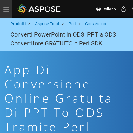
Italiano
Toggle navigation
Prodotti
Aspose.Total
Perl
Conversion
Converti PowerPoint in ODS, PPT a ODS
Convertitore GRATUITO o Perl SDK
App Di
Conversione
Online Gratuita
Di PPT To ODS
Tramite Perl