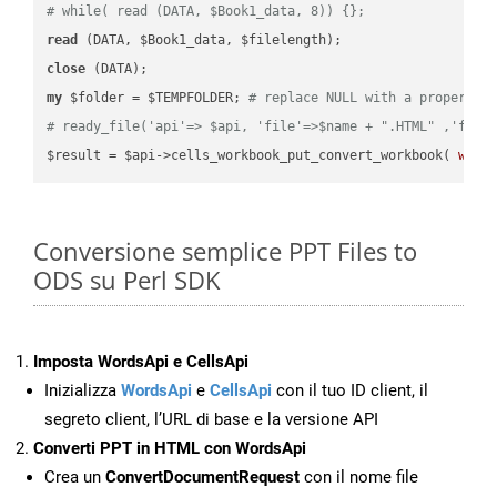
# while( read (DATA, $Book1_data, 8)) {};
read
close
my
 $folder = $TEMPFOLDER; 
# replace NULL with a proper va
# ready_file('api'=> $api, 'file'=>$name + ".HTML" ,'fold
$result = $api->cells_workbook_put_convert_workbook( 
work
Conversione semplice PPT Files to
ODS su Perl SDK
Imposta WordsApi e CellsApi
Inizializza
WordsApi
e
CellsApi
con il tuo ID client, il
segreto client, l’URL di base e la versione API
Converti PPT in HTML con WordsApi
Crea un
ConvertDocumentRequest
con il nome file