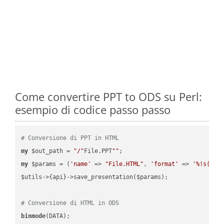
Come convertire PPT to ODS su Perl:
esempio di codice passo passo
# Conversione di PPT in HTML
my
 $out_path = 
"/"
File.PPT
""
my
 $params = (
'name'
 => 
"File.HTML"
, 
'format'
 => 
'%!s(MIS
$utils->{api}->save_presentation($params);

# Conversione di HTML in ODS
binmode