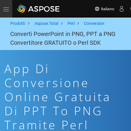
Italiano
Toggle navigation
Prodotti
Aspose.Total
Perl
Conversion
Converti PowerPoint in PNG, PPT a PNG
Convertitore GRATUITO o Perl SDK
App Di
Conversione
Online Gratuita
Di PPT To PNG
Tramite Perl