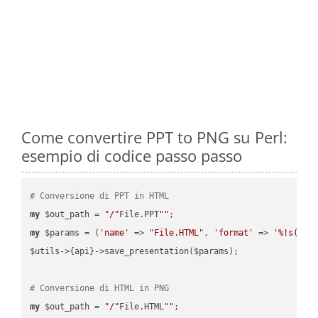
Come convertire PPT to PNG su Perl:
esempio di codice passo passo
# Conversione di PPT in HTML
my
 $out_path = 
"/"
File.PPT
""
my
 $params = (
'name'
 => 
"File.HTML"
, 
'format'
 => 
'%!s(MIS
$utils->{api}->save_presentation($params);

# Conversione di HTML in PNG
my
 $out_path = 
"/"
File.HTML
""