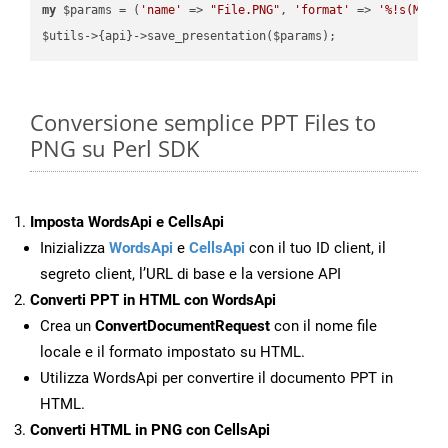
my
 $params = (
'name'
 => 
"File.PNG"
, 
'format'
 => 
'%!s(MISS
Conversione semplice PPT Files to
PNG su Perl SDK
Imposta WordsApi e CellsApi
Inizializza
WordsApi
e
CellsApi
con il tuo ID client, il
segreto client, l’URL di base e la versione API
Converti PPT in HTML con WordsApi
Crea un
ConvertDocumentRequest
con il nome file
locale e il formato impostato su HTML.
Utilizza WordsApi per convertire il documento PPT in
HTML.
Converti HTML in PNG con CellsApi