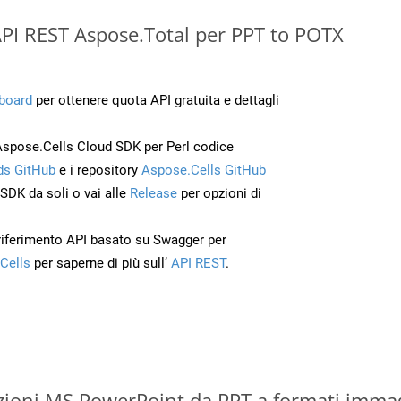
e API REST Aspose.Total per PPT to POTX
board
per ottenere quota API gratuita e dettagli
Aspose.Cells Cloud SDK per Perl codice
s GitHub
e i repository
Aspose.Cells GitHub
’SDK da soli o vai alle
Release
per opzioni di
 riferimento API basato su Swagger per
Cells
per saperne di più sull’
API REST
.
zioni MS PowerPoint da PPT a formati imma