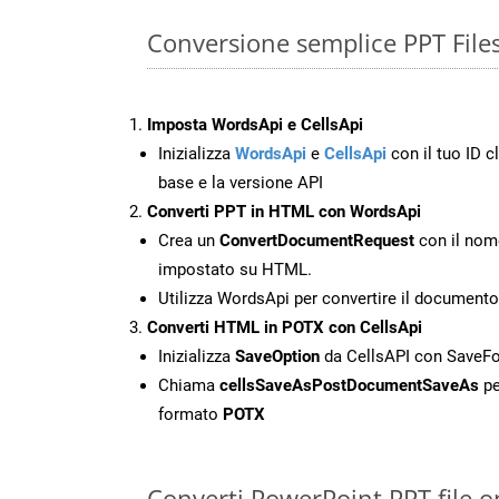
Conversione semplice PPT File
Imposta WordsApi e CellsApi
Inizializza
WordsApi
e
CellsApi
con il tuo ID cl
base e la versione API
Converti PPT in HTML con WordsApi
Crea un
ConvertDocumentRequest
con il nome
impostato su HTML.
Utilizza WordsApi per convertire il document
Converti HTML in POTX con CellsApi
Inizializza
SaveOption
da CellsAPI con Save
Chiama
cellsSaveAsPostDocumentSaveAs
pe
formato
POTX
Converti PowerPoint PPT file o