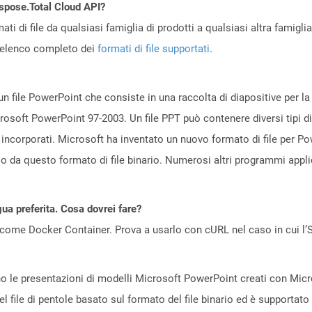
Aspose.Total Cloud API?
ti di file da qualsiasi famiglia di prodotti a qualsiasi altra famigli
’elenco completo dei
formati di file supportati
.
n file PowerPoint che consiste in una raccolta di diapositive per l
icrosoft PowerPoint 97-2003. Un file PPT può contenere diversi tipi di
 incorporati. Microsoft ha inventato un nuovo formato di file per P
so da questo formato di file binario. Numerosi altri programmi app
gua preferita. Cosa dovrei fare?
come Docker Container. Prova a usarlo con cURL nel caso in cui l’S
no le presentazioni di modelli Microsoft PowerPoint creati con Mic
el file di pentole basato sul formato del file binario ed è supportato