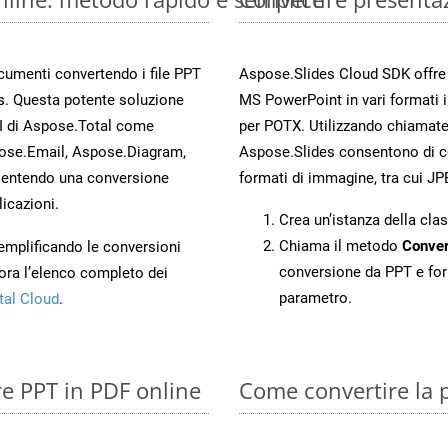
ocumenti convertendo i file PPT
Aspose.Slides Cloud SDK offre m
s. Questa potente soluzione
MS PowerPoint in vari formati 
PI di Aspose.Total come
per POTX. Utilizzando chiamate
ose.Email, Aspose.Diagram,
Aspose.Slides consentono di con
entendo una conversione
formati di immagine, tra cui JP
licazioni.
Crea un’istanza della cla
Chiama il metodo
Conver
 semplificando le conversioni
conversione da PPT e for
ora l’elenco completo dei
parametro.
tal Cloud
.
re PPT in PDF online
Come convertire la