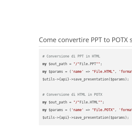
Come convertire PPT to POTX s
# Conversione di PPT in HTML
my
 $out_path = 
"/"
File.PPT
""
my
 $params = (
'name'
 => 
"File.HTML"
, 
'forma
$utils->{api}->save_presentation($params);

# Conversione di HTML in POTX
my
 $out_path = 
"/"
File.HTML
""
my
 $params = (
'name'
 => 
"File.POTX"
, 
'forma