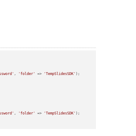
ssword'
, 
'folder'
 => 
'TempSlidesSDK'
);

ssword'
, 
'folder'
 => 
'TempSlidesSDK'
);
