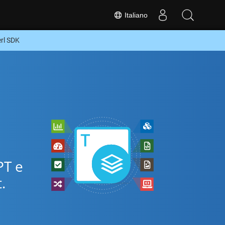
Italiano
rl SDK
PT e
.