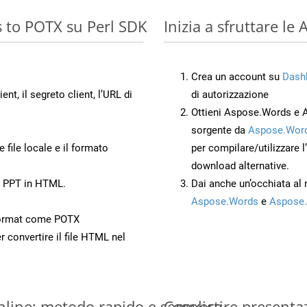
s to POTX su Perl SDK
Inizia a sfruttare l
Crea un account su
Dash
ient, il segreto client, l’URL di
di autorizzazione
Ottieni Aspose.Words e 
sorgente da
Aspose.Word
 file locale e il formato
per compilare/utilizzare l
download alternative.
o PPT in HTML.
Dai anche un’occhiata al
Aspose.Words
e
Aspose.
Format come POTX
r convertire il file HTML nel
nline: metodo rapido e semplice
Convertire presenta