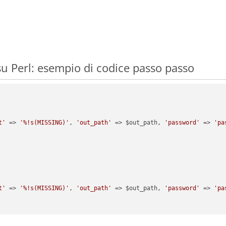
u Perl: esempio di codice passo passo
t'
 => 
'%!s(MISSING)'
, 
'out_path'
 => $out_path, 
'password'
 => 
'pa
t'
 => 
'%!s(MISSING)'
, 
'out_path'
 => $out_path, 
'password'
 => 
'pa