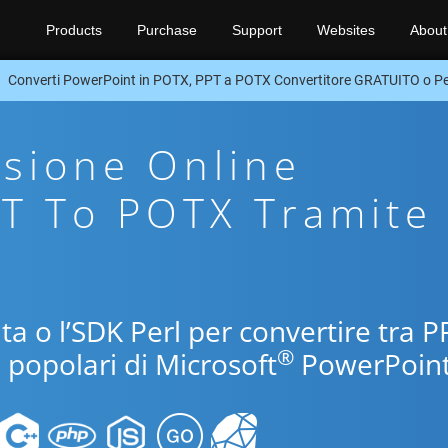
Products
Purchase
Support
Websites
About
Converti PowerPoint in POTX, PPT a POTX Convertitore GRATUITO o Pe
sione Online
PT To POTX Tramite
ita o l’SDK Perl per convertire tra P
®
 popolari di Microsoft
PowerPoint