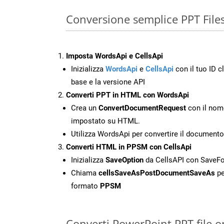
Conversione semplice PPT File
Imposta WordsApi e CellsApi
Inizializza
WordsApi
e
CellsApi
con il tuo ID cl
base e la versione API
Converti PPT in HTML con WordsApi
Crea un
ConvertDocumentRequest
con il nome
impostato su HTML.
Utilizza WordsApi per convertire il document
Converti HTML in PPSM con CellsApi
Inizializza
SaveOption
da CellsAPI con Save
Chiama
cellsSaveAsPostDocumentSaveAs
pe
formato
PPSM
Converti PowerPoint PPT file o