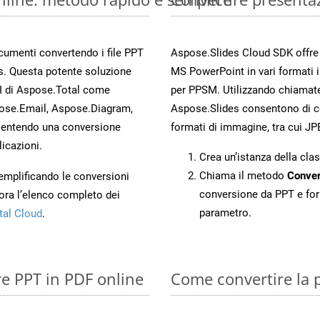
ocumenti convertendo i file PPT
Aspose.Slides Cloud SDK offre m
s. Questa potente soluzione
MS PowerPoint in vari formati 
PI di Aspose.Total come
per PPSM. Utilizzando chiamate
ose.Email, Aspose.Diagram,
Aspose.Slides consentono di con
entendo una conversione
formati di immagine, tra cui JP
licazioni.
Crea un’istanza della cla
Chiama il metodo
Conver
 semplificando le conversioni
conversione da PPT e for
ora l’elenco completo dei
parametro.
tal Cloud
.
re PPT in PDF online
Come convertire la