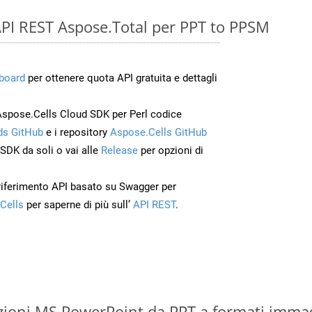
e API REST Aspose.Total per PPT to PPSM
board
per ottenere quota API gratuita e dettagli
Aspose.Cells Cloud SDK per Perl codice
s GitHub
e i repository
Aspose.Cells GitHub
’SDK da soli o vai alle
Release
per opzioni di
 riferimento API basato su Swagger per
Cells
per saperne di più sull’
API REST
.
zioni MS PowerPoint da PPT a formati imma