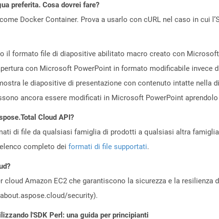
gua preferita. Cosa dovrei fare?
come Docker Container. Prova a usarlo con cURL nel caso in cui l’S
 il formato file di diapositive abilitato macro creato con Microso
ll'apertura con Microsoft PowerPoint in formato modificabile invece
ostra le diapositive di presentazione con contenuto intatte nella di
ossono ancora essere modificati in Microsoft PowerPoint aprendolo
Aspose.Total Cloud API?
ti di file da qualsiasi famiglia di prodotti a qualsiasi altra famigli
’elenco completo dei
formati di file supportati
.
oud?
 cloud Amazon EC2 che garantiscono la sicurezza e la resilienza del 
//about.aspose.cloud/security).
lizzando l'SDK Perl: una guida per principianti