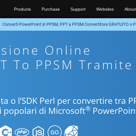
Products
Purchase
Support
Websites
About
Converti PowerPoint in PPSM, PPT a PPSM Convertitore GRATUITO o P
sione Online
PT To PPSM Tramite
ita o l’SDK Perl per convertire tra P
®
i popolari di Microsoft
PowerPoint