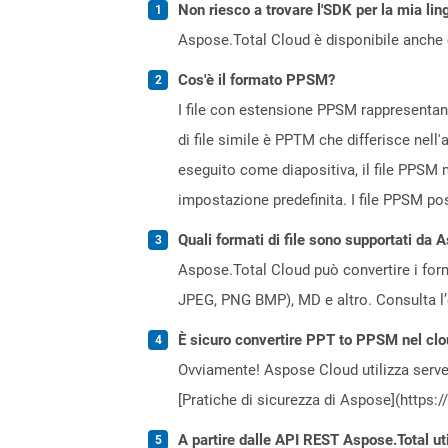
Non riesco a trovare l'SDK per la mia lin
Aspose.Total Cloud è disponibile anche 
Cos'è il formato PPSM?
I file con estensione PPSM rappresentano
di file simile è PPTM che differisce ne
eseguito come diapositiva, il file PPSM m
impostazione predefinita. I file PPSM p
Quali formati di file sono supportati da 
Aspose.Total Cloud può convertire i forma
JPEG, PNG BMP), MD e altro. Consulta l
È sicuro convertire PPT to PPSM nel cl
Ovviamente! Aspose Cloud utilizza server
[Pratiche di sicurezza di Aspose](https:
A partire dalle API REST Aspose.Total uti