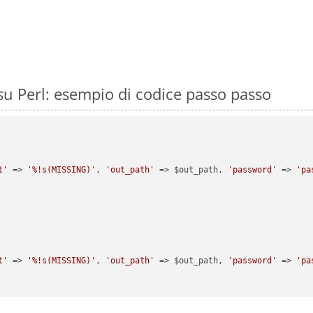
u Perl: esempio di codice passo passo
t'
 => 
'%!s(MISSING)'
, 
'out_path'
 => $out_path, 
'password'
 => 
'pa
t'
 => 
'%!s(MISSING)'
, 
'out_path'
 => $out_path, 
'password'
 => 
'pa