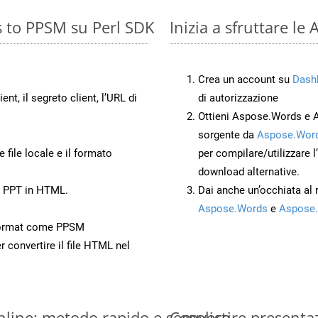
s to PPSM su Perl SDK
Inizia a sfruttare l
Crea un account su
Dash
ient, il segreto client, l’URL di
di autorizzazione
Ottieni Aspose.Words e 
sorgente da
Aspose.Word
 file locale e il formato
per compilare/utilizzare l
download alternative.
o PPT in HTML.
Dai anche un’occhiata al
Aspose.Words
e
Aspose.
Format come PPSM
r convertire il file HTML nel
nline: metodo rapido e semplice
Convertire presenta