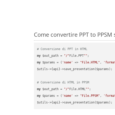
Come convertire PPT to PPSM s
# Conversione di PPT in HTML
my
 $out_path = 
"/"
File.PPT
""
my
 $params = (
'name'
 => 
"File.HTML"
, 
'forma
$utils->{api}->save_presentation($params);

# Conversione di HTML in PPSM
my
 $out_path = 
"/"
File.HTML
""
my
 $params = (
'name'
 => 
"File.PPSM"
, 
'forma