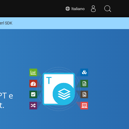
Italiano
erl SDK
PT e
.