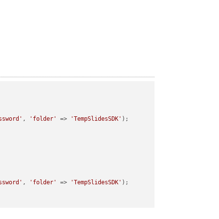
ssword'
, 
'folder'
 => 
'TempSlidesSDK'
);

ssword'
, 
'folder'
 => 
'TempSlidesSDK'
);
