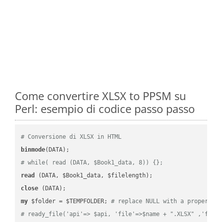
Come convertire XLSX to PPSM su
Perl: esempio di codice passo passo
# Conversione di XLSX in HTML
binmode
# while( read (DATA, $Book1_data, 8)) {};
read
close
my
 $folder = $TEMPFOLDER; 
# replace NULL with a proper va
# ready_file('api'=> $api, 'file'=>$name + ".XLSX" ,'fold