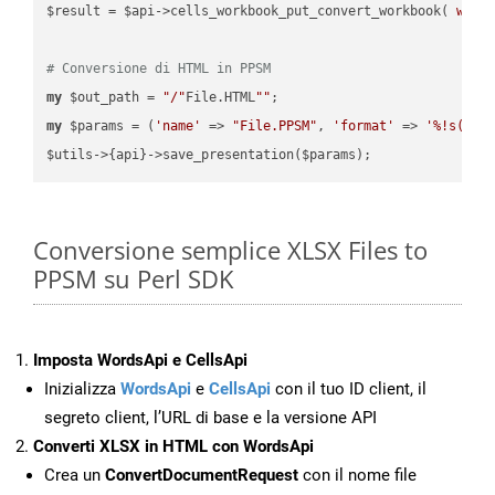
$result = $api->cells_workbook_put_convert_workbook( 
work
# Conversione di HTML in PPSM
my
 $out_path = 
"/"
File.HTML
""
my
 $params = (
'name'
 => 
"File.PPSM"
, 
'format'
 => 
'%!s(MIS
Conversione semplice XLSX Files to
PPSM su Perl SDK
Imposta WordsApi e CellsApi
Inizializza
WordsApi
e
CellsApi
con il tuo ID client, il
segreto client, l’URL di base e la versione API
Converti XLSX in HTML con WordsApi
Crea un
ConvertDocumentRequest
con il nome file