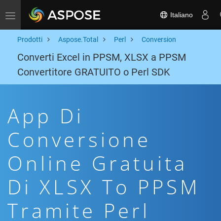
Italiano
Toggle navigation
Prodotti
Aspose.Total
Perl
Conversion
Converti Excel in PPSM, XLSX a PPSM
Convertitore GRATUITO o Perl SDK
App Di
Conversione
Online Gratuita
Di XLSX To PPSM
Tramite Perl