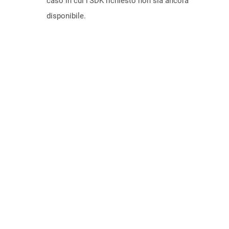
caso in cui l’SDK richiesto non sia ancora
disponibile.