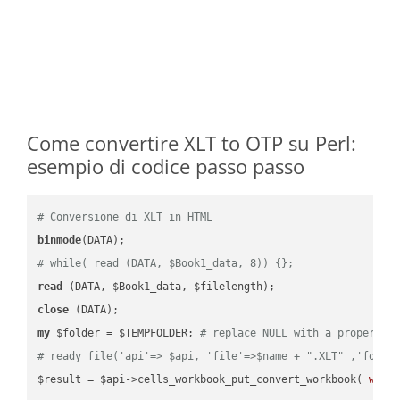
Come convertire XLT to OTP su Perl:
esempio di codice passo passo
# Conversione di XLT in HTML
binmode
# while( read (DATA, $Book1_data, 8)) {};
read
close
my
 $folder = $TEMPFOLDER; 
# replace NULL with a proper va
# ready_file('api'=> $api, 'file'=>$name + ".XLT" ,'folde
$result = $api->cells_workbook_put_convert_workbook( 
work