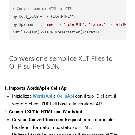
# Conversione di HTML in OTP
my
 $out_path = 
"/"
File.HTML
""
my
 $params = (
'name'
 => 
"File.OTP"
, 
'format'
 => 
'%!s(MISS
Conversione semplice XLT Files to
OTP su Perl SDK
Imposta WordsApi e CellsApi
Inizializza
WordsApi
e
CellsApi
con il tuo ID client, il
segreto client, l’URL di base e la versione API
Converti XLT in HTML con WordsApi
Crea un
ConvertDocumentRequest
con il nome file
locale e il formato impostato su HTML.