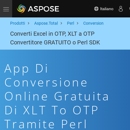
Italiano
Toggle navigation
Prodotti
Aspose.Total
Perl
Conversion
Converti Excel in OTP, XLT a OTP
Convertitore GRATUITO o Perl SDK
App Di
Conversione
Online Gratuita
Di XLT To OTP
Tramite Perl