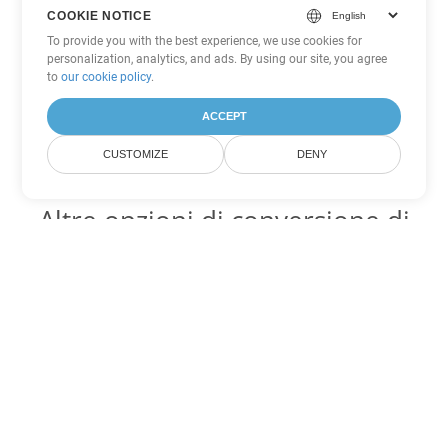
COOKIE NOTICE
To provide you with the best experience, we use cookies for
personalization, analytics, and ads. By using our site, you agree
to
our cookie policy
.
ACCEPT
CUSTOMIZE
DENY
Altre opzioni di conversione di
Excel
Converti XLT in DOC
DOC:
Microsoft Word Binary Format
Converti XLT in DOT
DOT:
Microsoft Word Template Files