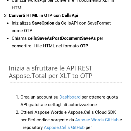
Utilizza WordsApi per convertire il documento XLT in
HTML.
Converti HTML in OTP con CellsApi
Inizializza
SaveOption
da CellsAPI con SaveFormat
come OTP
Chiama
cellsSaveAsPostDocumentSaveAs
per
convertire il file HTML nel formato
OTP
Inizia a sfruttare le API REST
Aspose.Total per XLT to OTP
Crea un account su
Dashboard
per ottenere quota
API gratuita e dettagli di autorizzazione
Ottieni Aspose.Words e Aspose.Cells Cloud SDK
per Perl codice sorgente da
Aspose.Words GitHub
e
i repository
Aspose.Cells GitHub
per