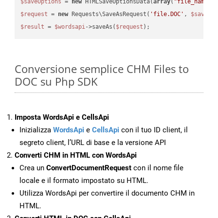
$saveOptions
 = 
new
 HTMLSaveOptionsData(
array
(
"file_name"
 
$request
 = 
new
 Requests\SaveAsRequest(
'file.DOC'
, 
$saveOp
$result
 = 
$wordsapi
->saveAs(
$request
Conversione semplice CHM Files to
DOC su Php SDK
Imposta WordsApi e CellsApi
Inizializza
WordsApi
e
CellsApi
con il tuo ID client, il
segreto client, l’URL di base e la versione API
Converti CHM in HTML con WordsApi
Crea un
ConvertDocumentRequest
con il nome file
locale e il formato impostato su HTML.
Utilizza WordsApi per convertire il documento CHM in
HTML.