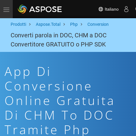
Italiano
Toggle navigation
Prodotti
Aspose.Total
Php
Conversion
Converti parola in DOC, CHM a DOC
Convertitore GRATUITO o PHP SDK
App Di
Conversione
Online Gratuita
Di CHM To DOC
Tramite Php