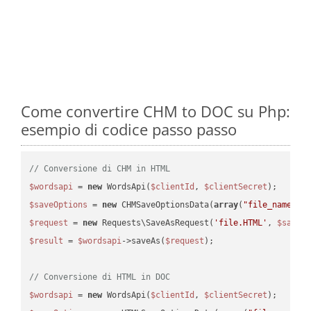
Come convertire CHM to DOC su Php:
esempio di codice passo passo
// Conversione di CHM in HTML
$wordsapi
 = 
new
 WordsApi(
$clientId
, 
$clientSecret
$saveOptions
 = 
new
 CHMSaveOptionsData(
array
(
"file_name"
 =
$request
 = 
new
 Requests\SaveAsRequest(
'file.HTML'
, 
$saveO
$result
 = 
$wordsapi
->saveAs(
$request
);

// Conversione di HTML in DOC
$wordsapi
 = 
new
 WordsApi(
$clientId
, 
$clientSecret