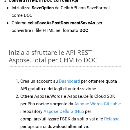
Converti HTML in DOC con CellsApi
Inizializza
SaveOption
da CellsAPI con SaveFormat
come DOC
Chiama
cellsSaveAsPostDocumentSaveAs
per
convertire il file HTML nel formato
DOC
Inizia a sfruttare le API REST
Aspose.Total per CHM to DOC
Crea un account su
Dashboard
per ottenere quota
API gratuita e dettagli di autorizzazione
Ottieni Aspose.Words e Aspose.Cells Cloud SDK
per Php codice sorgente da
Aspose.Words GitHub
e
i repository
Aspose.Cells GitHub
per
compilare/utilizzare l’SDK da soli o vai alle
Release
per opzioni di download alternative.