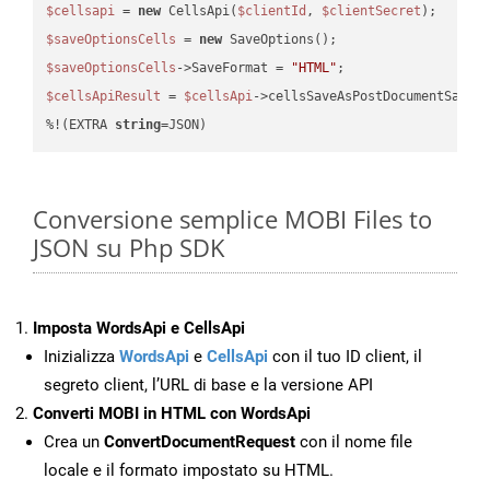
$cellsapi
 = 
new
 CellsApi(
$clientId
, 
$clientSecret
$saveOptionsCells
 = 
new
$saveOptionsCells
->SaveFormat = 
"HTML"
$cellsApiResult
 = 
$cellsApi
->cellsSaveAsPostDocumentSaveA
%!(EXTRA 
string
=JSON)
Conversione semplice MOBI Files to
JSON su Php SDK
Imposta WordsApi e CellsApi
Inizializza
WordsApi
e
CellsApi
con il tuo ID client, il
segreto client, l’URL di base e la versione API
Converti MOBI in HTML con WordsApi
Crea un
ConvertDocumentRequest
con il nome file
locale e il formato impostato su HTML.