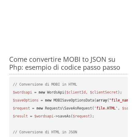
Come convertire MOBI to JSON su
Php: esempio di codice passo passo
// Conversione di MOBI in HTML
$wordsapi
 = 
new
 WordsApi(
$clientId
, 
$clientSecret
$saveOptions
 = 
new
 MOBISaveOptionsData(
array
(
"file_name"
 
$request
 = 
new
 Requests\SaveAsRequest(
'file.HTML'
, 
$saveO
$result
 = 
$wordsapi
->saveAs(
$request
);

// Conversione di HTML in JSON