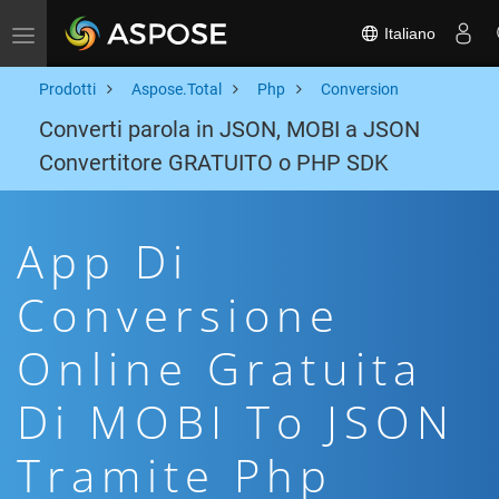
Italiano
Toggle navigation
Prodotti
Aspose.Total
Php
Conversion
Converti parola in JSON, MOBI a JSON
Convertitore GRATUITO o PHP SDK
App Di
Conversione
Online Gratuita
Di MOBI To JSON
Tramite Php