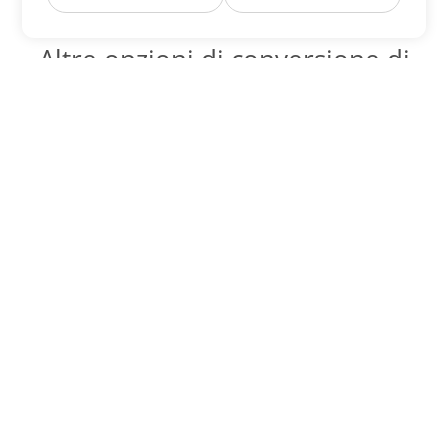
Altre opzioni di conversione di
Word
Converti MOBI in DOC
DOC:
Microsoft Word Binary Format
Converti MOBI in DOT
DOT:
Microsoft Word Template Files
Converti MOBI in DOCX
DOCX:
Office 2007+ Word Document
Converti MOBI in DOCM
DOCM:
Microsoft Word 2007 Marco File