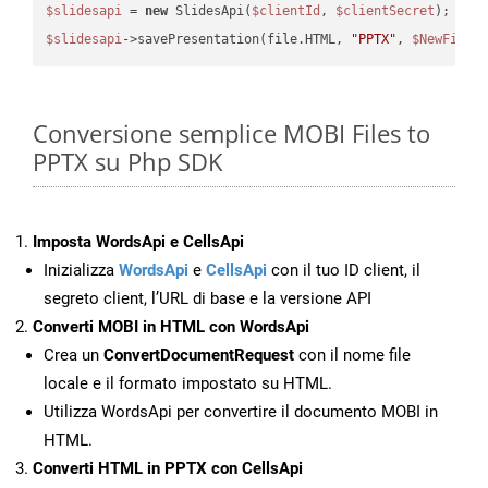
$slidesapi
 = 
new
 SlidesApi(
$clientId
, 
$clientSecret
$slidesapi
->savePresentation(file.HTML, 
"PPTX"
, 
$NewFile
Conversione semplice MOBI Files to
PPTX su Php SDK
Imposta WordsApi e CellsApi
Inizializza
WordsApi
e
CellsApi
con il tuo ID client, il
segreto client, l’URL di base e la versione API
Converti MOBI in HTML con WordsApi
Crea un
ConvertDocumentRequest
con il nome file
locale e il formato impostato su HTML.
Utilizza WordsApi per convertire il documento MOBI in
HTML.
Converti HTML in PPTX con CellsApi