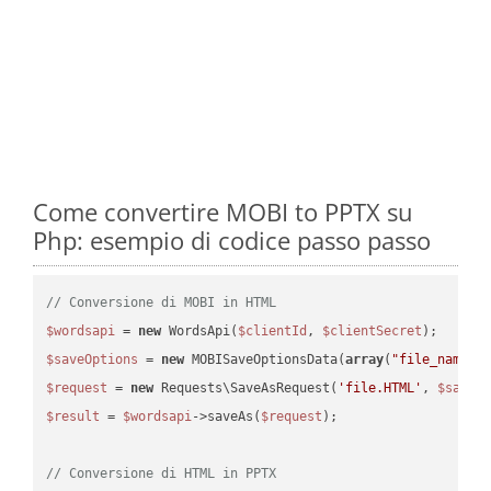
Come convertire MOBI to PPTX su
Php: esempio di codice passo passo
// Conversione di MOBI in HTML
$wordsapi
 = 
new
 WordsApi(
$clientId
, 
$clientSecret
$saveOptions
 = 
new
 MOBISaveOptionsData(
array
(
"file_name"
 
$request
 = 
new
 Requests\SaveAsRequest(
'file.HTML'
, 
$saveO
$result
 = 
$wordsapi
->saveAs(
$request
);

// Conversione di HTML in PPTX