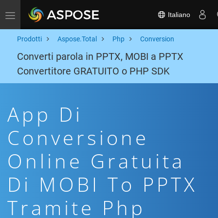
Italiano
Toggle navigation
Prodotti
Aspose.Total
Php
Conversion
Converti parola in PPTX, MOBI a PPTX
Convertitore GRATUITO o PHP SDK
App Di
Conversione
Online Gratuita
Di MOBI To PPTX
Tramite Php