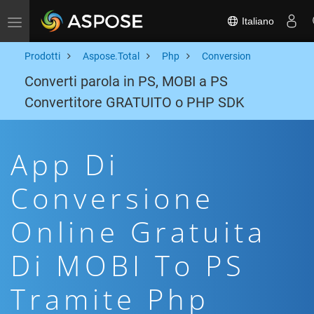
Italiano
Toggle navigation
Prodotti
Aspose.Total
Php
Conversion
Converti parola in PS, MOBI a PS
Convertitore GRATUITO o PHP SDK
App Di
Conversione
Online Gratuita
Di MOBI To PS
Tramite Php