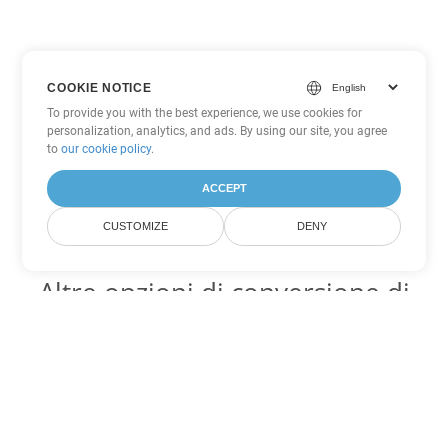
COOKIE NOTICE
To provide you with the best experience, we use cookies for
personalization, analytics, and ads. By using our site, you agree
to
our cookie policy
.
ACCEPT
CUSTOMIZE
DENY
Altre opzioni di conversione di
Word
Converti MOBI in DOC
DOC:
Microsoft Word Binary Format