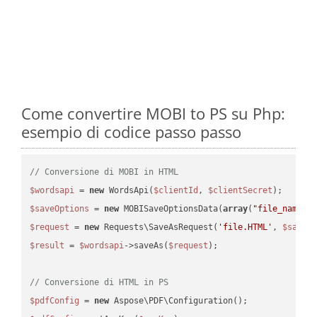
Come convertire MOBI to PS su Php:
esempio di codice passo passo
// Conversione di MOBI in HTML
$wordsapi
 = 
new
 WordsApi(
$clientId
, 
$clientSecret
$saveOptions
 = 
new
 MOBISaveOptionsData(
array
(
"file_name"
 
$request
 = 
new
 Requests\SaveAsRequest(
'file.HTML'
, 
$saveO
$result
 = 
$wordsapi
->saveAs(
$request
);

// Conversione di HTML in PS
$pdfConfig
 = 
new