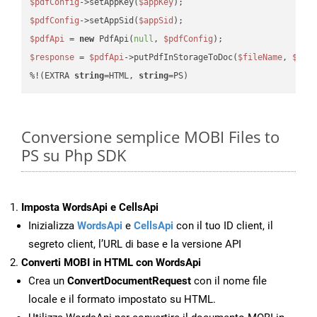
$pdfConfig
->setAppKey(
$appKey
$pdfConfig
->setAppSid(
$appSid
$pdfApi
 = 
new
 PdfApi(
null
, 
$pdfConfig
$response
 = 
$pdfApi
->putPdfInStorageToDoc(
$fileName
, 
$des
%!(EXTRA 
string
=HTML, 
string
=PS)
Conversione semplice MOBI Files to
PS su Php SDK
Imposta WordsApi e CellsApi
Inizializza
WordsApi
e
CellsApi
con il tuo ID client, il
segreto client, l’URL di base e la versione API
Converti MOBI in HTML con WordsApi
Crea un
ConvertDocumentRequest
con il nome file
locale e il formato impostato su HTML.