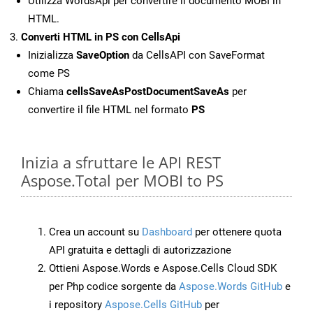
Utilizza WordsApi per convertire il documento MOBI in
HTML.
Converti HTML in PS con CellsApi
Inizializza
SaveOption
da CellsAPI con SaveFormat
come PS
Chiama
cellsSaveAsPostDocumentSaveAs
per
convertire il file HTML nel formato
PS
Inizia a sfruttare le API REST
Aspose.Total per MOBI to PS
Crea un account su
Dashboard
per ottenere quota
API gratuita e dettagli di autorizzazione
Ottieni Aspose.Words e Aspose.Cells Cloud SDK
per Php codice sorgente da
Aspose.Words GitHub
e
i repository
Aspose.Cells GitHub
per