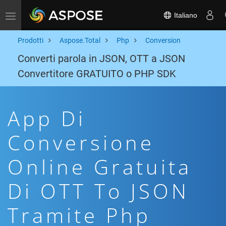
Italiano
Toggle navigation
Prodotti
Aspose.Total
Php
Conversion
Converti parola in JSON, OTT a JSON
Convertitore GRATUITO o PHP SDK
App Di
Conversione
Online Gratuita
Di OTT To JSON
Tramite Php