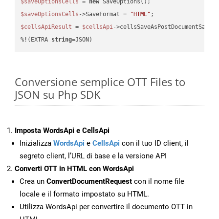
$saveOptionsCells
 = 
new
$saveOptionsCells
->SaveFormat = 
"HTML"
$cellsApiResult
 = 
$cellsApi
->cellsSaveAsPostDocumentSaveA
%!(EXTRA 
string
=JSON)
Conversione semplice OTT Files to
JSON su Php SDK
Imposta WordsApi e CellsApi
Inizializza
WordsApi
e
CellsApi
con il tuo ID client, il
segreto client, l’URL di base e la versione API
Converti OTT in HTML con WordsApi
Crea un
ConvertDocumentRequest
con il nome file
locale e il formato impostato su HTML.
Utilizza WordsApi per convertire il documento OTT in