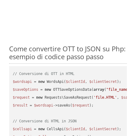
Come convertire OTT to JSON su Php:
esempio di codice passo passo
// Conversione di OTT in HTML
$wordsapi
 = 
new
 WordsApi(
$clientId
, 
$clientSecret
$saveOptions
 = 
new
 OTTSaveOptionsData(
array
(
"file_name"
 =
$request
 = 
new
 Requests\SaveAsRequest(
'file.HTML'
, 
$saveO
$result
 = 
$wordsapi
->saveAs(
$request
);

// Conversione di HTML in JSON
$cellsapi
 = 
new
 CellsApi(
$clientId
, 
$clientSecret