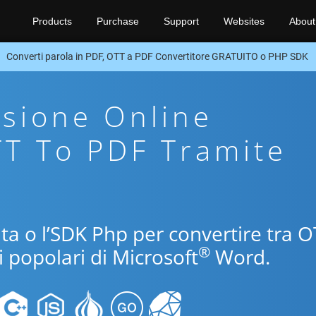
Products
Purchase
Support
Websites
About
Converti parola in PDF, OTT a PDF Convertitore GRATUITO o PHP SDK
sione Online
TT To PDF Tramite
uita o l’SDK Php per convertire tra 
®
i popolari di Microsoft
Word.