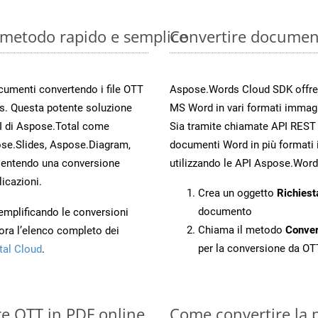
: metodo rapido e semplice
Convertire documen
ocumenti convertendo i file OTT
Aspose.Words Cloud SDK offre me
s. Questa potente soluzione
MS Word in vari formati immag
PI di Aspose.Total come
Sia tramite chiamate API REST d
se.Slides, Aspose.Diagram,
documenti Word in più formati 
entendo una conversione
utilizzando le API Aspose.Word
licazioni.
Crea un oggetto
Richiest
documento
 semplificando le conversioni
Chiama il metodo
Conve
ora l’elenco completo dei
per la conversione da OT
tal Cloud
.
re OTT in PDF online
Come convertire la 