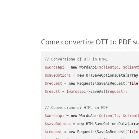
Come convertire OTT to PDF su
// Conversione di OTT in HTML
$wordsapi
 = 
new
 WordsApi(
$clientId
, 
$client
$saveOptions
 = 
new
 OTTSaveOptionsData(
array
$request
 = 
new
 Requests\SaveAsRequest(
'file
$result
 = 
$wordsapi
->saveAs(
$request
);

// Conversione di HTML in PDF
$wordsapi
 = 
new
 WordsApi(
$clientId
, 
$client
$saveOptions
 = 
new
 HTMLSaveOptionsData(
arra
$request
 = 
new
 Requests\SaveAsRequest(
'file