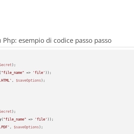
 Php: esempio di codice passo passo
Secret
(
"file_name"
 => 
'file'
.HTML'
, 
$saveOptions
Secret
y
(
"file_name"
 => 
'file'
.PDF'
, 
$saveOptions