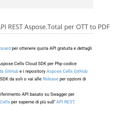
e API REST Aspose.Total per OTT to PDF
board
per ottenere quota API gratuita e dettagli
Aspose.Cells Cloud SDK per Php codice
s GitHub
e i repository
Aspose.Cells GitHub
’SDK da soli o vai alle
Release
per opzioni di
 riferimento API basato su Swagger per
Cells
per saperne di più sull’
API REST
.