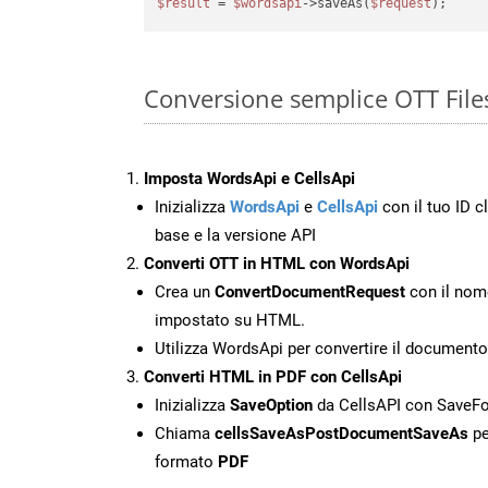
$result
 = 
$wordsapi
->saveAs(
$request
Conversione semplice OTT File
Imposta WordsApi e CellsApi
Inizializza
WordsApi
e
CellsApi
con il tuo ID cl
base e la versione API
Converti OTT in HTML con WordsApi
Crea un
ConvertDocumentRequest
con il nome
impostato su HTML.
Utilizza WordsApi per convertire il document
Converti HTML in PDF con CellsApi
Inizializza
SaveOption
da CellsAPI con SaveF
Chiama
cellsSaveAsPostDocumentSaveAs
pe
formato
PDF