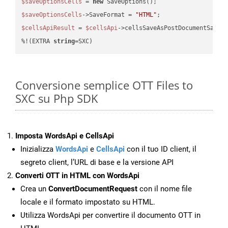
$saveOptionsCells
 = 
new
$saveOptionsCells
->SaveFormat = 
"HTML"
$cellsApiResult
 = 
$cellsApi
->cellsSaveAsPostDocumentSaveA
%!(EXTRA 
string
=SXC)
Conversione semplice OTT Files to
SXC su Php SDK
Imposta WordsApi e CellsApi
Inizializza
WordsApi
e
CellsApi
con il tuo ID client, il
segreto client, l’URL di base e la versione API
Converti OTT in HTML con WordsApi
Crea un
ConvertDocumentRequest
con il nome file
locale e il formato impostato su HTML.
Utilizza WordsApi per convertire il documento OTT in