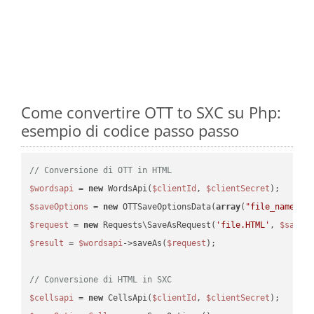
Come convertire OTT to SXC su Php:
esempio di codice passo passo
// Conversione di OTT in HTML
$wordsapi
 = 
new
 WordsApi(
$clientId
, 
$clientSecret
$saveOptions
 = 
new
 OTTSaveOptionsData(
array
(
"file_name"
 =
$request
 = 
new
 Requests\SaveAsRequest(
'file.HTML'
, 
$saveO
$result
 = 
$wordsapi
->saveAs(
$request
);

// Conversione di HTML in SXC
$cellsapi
 = 
new
 CellsApi(
$clientId
, 
$clientSecret