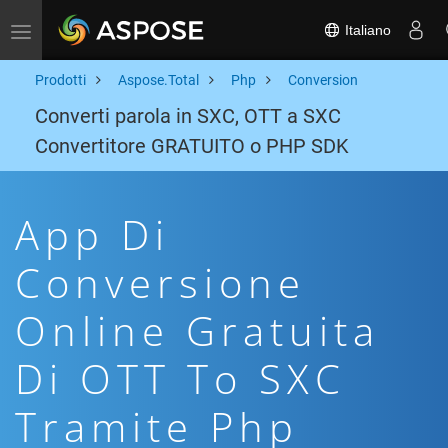
Italiano
Toggle navigation
Prodotti
Aspose.Total
Php
Conversion
Converti parola in SXC, OTT a SXC
Convertitore GRATUITO o PHP SDK
App Di
Conversione
Online Gratuita
Di OTT To SXC
Tramite Php