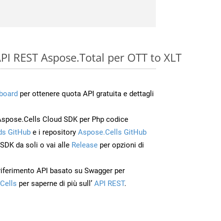
 API REST Aspose.Total per OTT to XLT
board
per ottenere quota API gratuita e dettagli
Aspose.Cells Cloud SDK per Php codice
s GitHub
e i repository
Aspose.Cells GitHub
’SDK da soli o vai alle
Release
per opzioni di
 riferimento API basato su Swagger per
Cells
per saperne di più sull’
API REST
.