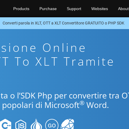
Products
Purchase
Support
Websites
About
Converti parola in XLT, OTT a XLT Convertitore GRATUITO o PHP SDK
sione Online
TT To XLT Tramite
uita o l’SDK Php per convertire tra 
®
i popolari di Microsoft
Word.