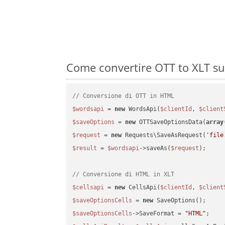
Come convertire OTT to XLT su
// Conversione di OTT in HTML
$wordsapi
 = 
new
 WordsApi(
$clientId
, 
$client
$saveOptions
 = 
new
 OTTSaveOptionsData(
array
$request
 = 
new
 Requests\SaveAsRequest(
'file
$result
 = 
$wordsapi
->saveAs(
$request
);

// Conversione di HTML in XLT
$cellsapi
 = 
new
 CellsApi(
$clientId
, 
$client
$saveOptionsCells
 = 
new
$saveOptionsCells
->SaveFormat = 
"HTML"