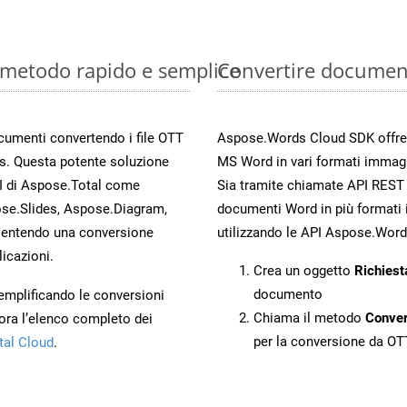
: metodo rapido e semplice
Convertire documen
ocumenti convertendo i file OTT
Aspose.Words Cloud SDK offre me
s. Questa potente soluzione
MS Word in vari formati immagi
PI di Aspose.Total come
Sia tramite chiamate API REST d
se.Slides, Aspose.Diagram,
documenti Word in più formati 
entendo una conversione
utilizzando le API Aspose.Word
licazioni.
Crea un oggetto
Richiest
documento
 semplificando le conversioni
Chiama il metodo
Conve
ora l’elenco completo dei
per la conversione da OT
tal Cloud
.