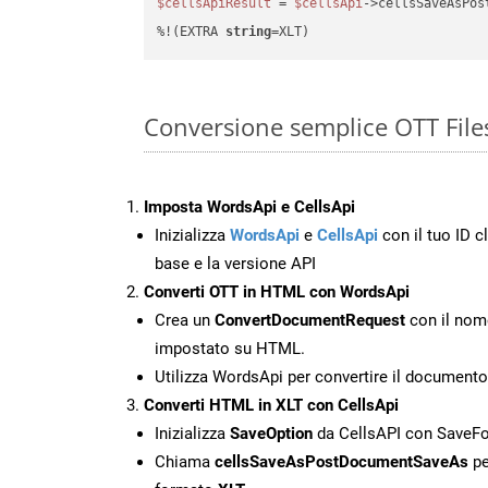
$cellsApiResult
 = 
$cellsApi
->cellsSaveAsPos
%!(EXTRA 
string
=XLT)
Conversione semplice OTT File
Imposta WordsApi e CellsApi
Inizializza
WordsApi
e
CellsApi
con il tuo ID cl
base e la versione API
Converti OTT in HTML con WordsApi
Crea un
ConvertDocumentRequest
con il nome
impostato su HTML.
Utilizza WordsApi per convertire il document
Converti HTML in XLT con CellsApi
Inizializza
SaveOption
da CellsAPI con SaveF
Chiama
cellsSaveAsPostDocumentSaveAs
pe