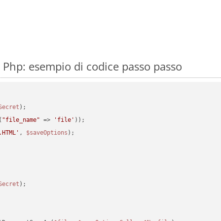
 Php: esempio di codice passo passo
Secret
(
"file_name"
 => 
'file'
.HTML'
, 
$saveOptions
Secret