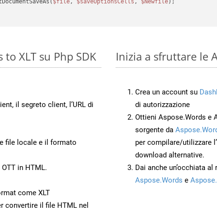
tDocumentSaveAs(
$file
, 
$saveOptionsCells
, 
$Newfile
);

s to XLT su Php SDK
Inizia a sfruttare le
Crea un account su
Dash
ient, il segreto client, l’URL di
di autorizzazione
Ottieni Aspose.Words e 
sorgente da
Aspose.Word
 file locale e il formato
per compilare/utilizzare l
download alternative.
o OTT in HTML.
Dai anche un’occhiata al
Aspose.Words
e
Aspose.
ormat come XLT
r convertire il file HTML nel