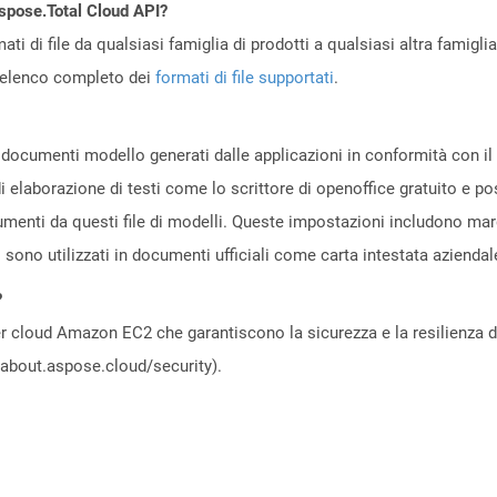
Aspose.Total Cloud API?
ti di file da qualsiasi famiglia di prodotti a qualsiasi altra famigli
’elenco completo dei
formati di file supportati
.
 documenti modello generati dalle applicazioni in conformità con i
di elaborazione di testi come lo scrittore di openoffice gratuito 
menti da questi file di modelli. Queste impostazioni includono margin
i sono utilizzati in documenti ufficiali come carta intestata azienda
?
 cloud Amazon EC2 che garantiscono la sicurezza e la resilienza del 
//about.aspose.cloud/security).