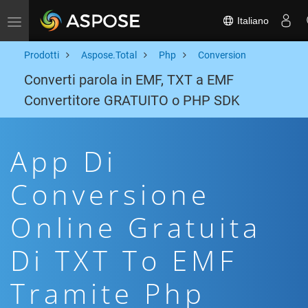
Italiano
Toggle navigation
Prodotti
Aspose.Total
Php
Conversion
Converti parola in EMF, TXT a EMF
Convertitore GRATUITO o PHP SDK
App Di
Conversione
Online Gratuita
Di TXT To EMF
Tramite Php