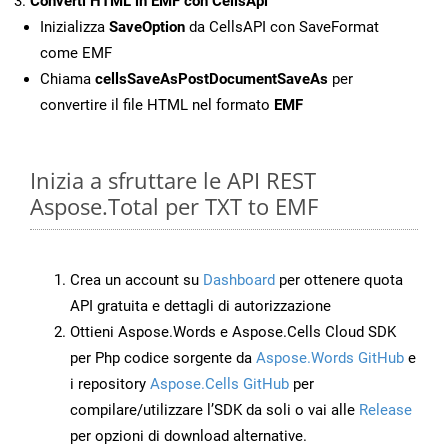
Converti HTML in EMF con CellsApi
Inizializza
SaveOption
da CellsAPI con SaveFormat
come EMF
Chiama
cellsSaveAsPostDocumentSaveAs
per
convertire il file HTML nel formato
EMF
Inizia a sfruttare le API REST
Aspose.Total per TXT to EMF
Crea un account su
Dashboard
per ottenere quota
API gratuita e dettagli di autorizzazione
Ottieni Aspose.Words e Aspose.Cells Cloud SDK
per Php codice sorgente da
Aspose.Words GitHub
e
i repository
Aspose.Cells GitHub
per
compilare/utilizzare l’SDK da soli o vai alle
Release
per opzioni di download alternative.