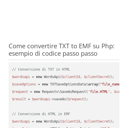
Come convertire TXT to EMF su Php:
esempio di codice passo passo
// Conversione di TXT in HTML
$wordsapi
 = 
new
 WordsApi(
$clientId
, 
$clientSecret
$saveOptions
 = 
new
 TXTSaveOptionsData(
array
(
"file_name"
 =
$request
 = 
new
 Requests\SaveAsRequest(
'file.HTML'
, 
$saveO
$result
 = 
$wordsapi
->saveAs(
$request
);

// Conversione di HTML in EMF
$wordsapi
 = 
new
 WordsApi(
$clientId
, 
$clientSecret