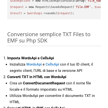
$saveOptions
 = 
new
 HTMLSaveOptionsData(
array
(
"file_name"
 
$request
 = 
new
 Requests\SaveAsRequest(
'file.EMF'
, 
$saveOp
$result
 = 
$wordsapi
->saveAs(
$request
Conversione semplice TXT Files to
EMF su Php SDK
Imposta WordsApi e CellsApi
Inizializza
WordsApi
e
CellsApi
con il tuo ID client, il
segreto client, l’URL di base e la versione API
Converti TXT in HTML con WordsApi
Crea un
ConvertDocumentRequest
con il nome file
locale e il formato impostato su HTML.
Utilizza WordsApi per convertire il documento TXT in
HTML.