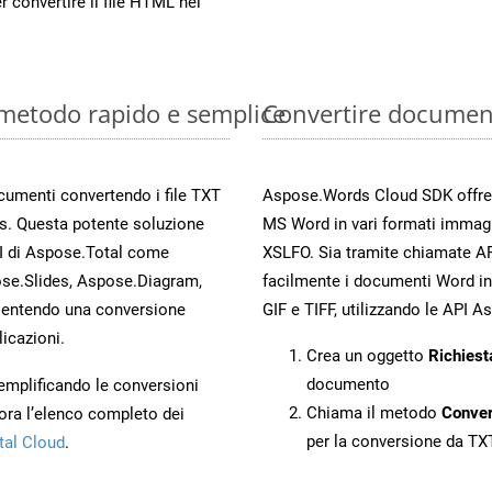
r convertire il file HTML nel
 metodo rapido e semplice
Convertire document
ocumenti convertendo i file TXT
Aspose.Words Cloud SDK offre me
s. Questa potente soluzione
MS Word in vari formati immag
PI di Aspose.Total come
XSLFO. Sia tramite chiamate AP
se.Slides, Aspose.Diagram,
facilmente i documenti Word in
entendo una conversione
GIF e TIFF, utilizzando le API 
licazioni.
Crea un oggetto
Richiest
documento
 semplificando le conversioni
Chiama il metodo
Conve
ora l’elenco completo dei
per la conversione da TX
tal Cloud
.