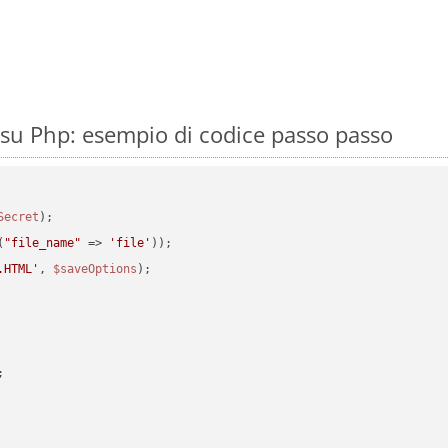
su Php: esempio di codice passo passo
Secret
(
"file_name"
 => 
'file'
.HTML'
, 
$saveOptions