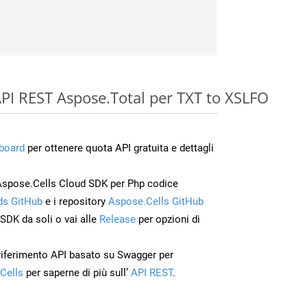
e API REST Aspose.Total per TXT to XSLFO
board
per ottenere quota API gratuita e dettagli
Aspose.Cells Cloud SDK per Php codice
s GitHub
e i repository
Aspose.Cells GitHub
’SDK da soli o vai alle
Release
per opzioni di
 riferimento API basato su Swagger per
Cells
per saperne di più sull’
API REST
.