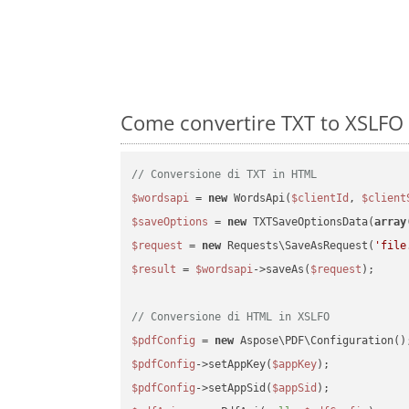
Come convertire TXT to XSLFO 
// Conversione di TXT in HTML
$wordsapi
 = 
new
 WordsApi(
$clientId
, 
$client
$saveOptions
 = 
new
 TXTSaveOptionsData(
array
$request
 = 
new
 Requests\SaveAsRequest(
'file
$result
 = 
$wordsapi
->saveAs(
$request
);

// Conversione di HTML in XSLFO
$pdfConfig
 = 
new
$pdfConfig
->setAppKey(
$appKey
$pdfConfig
->setAppSid(
$appSid