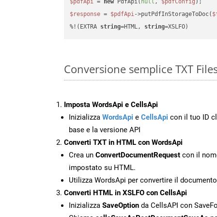
$pdfApi
 = 
new
 PdfApi(
null
, 
$pdfConfig
$response
 = 
$pdfApi
->putPdfInStorageToDoc(
$
%!(EXTRA 
string
=HTML, 
string
=XSLFO)
Conversione semplice TXT File
Imposta WordsApi e CellsApi
Inizializza
WordsApi
e
CellsApi
con il tuo ID cl
base e la versione API
Converti TXT in HTML con WordsApi
Crea un
ConvertDocumentRequest
con il nome
impostato su HTML.
Utilizza WordsApi per convertire il document
Converti HTML in XSLFO con CellsApi
Inizializza
SaveOption
da CellsAPI con Save