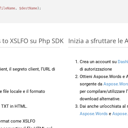
fileName
, 
$destName
);

s to XSLFO su Php SDK
Inizia a sfruttare l
Crea un account su
Dash
ient, il segreto client, l’URL di
di autorizzazione
Ottieni Aspose.Words e 
sorgente da
Aspose.Word
 file locale e il formato
per compilare/utilizzare l
download alternative.
o TXT in HTML.
Dai anche un’occhiata al
Aspose.Words
e
Aspose.
Format come XSLFO