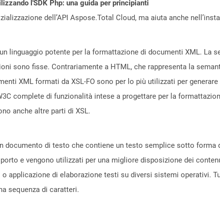
ilizzando l'SDK Php: una guida per principianti
zializzazione dell’API Aspose.Total Cloud, ma aiuta anche nell’install
 un linguaggio potente per la formattazione di documenti XML. La s
ni sono fisse. Contrariamente a HTML, che rappresenta la semantica
enti XML formati da XSL-FO sono per lo più utilizzati per generare fi
W3C complete di funzionalità intese a progettare per la formattazi
no anche altre parti di XSL.
un documento di testo che contiene un testo semplice sotto forma di
sporto e vengono utilizzati per una migliore disposizione dei conten
 o applicazione di elaborazione testi su diversi sistemi operativi. Tu
na sequenza di caratteri.