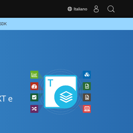
Italiano
 SDK
e
XT e