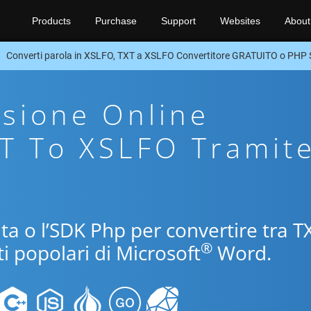
Products
Purchase
Support
Websites
About
Converti parola in XSLFO, TXT a XSLFO Convertitore GRATUITO o PHP
sione Online
XT To XSLFO Tramit
uita o l’SDK Php per convertire tra T
®
i popolari di Microsoft
Word.