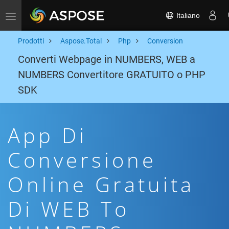
Italiano
Toggle navigation
Prodotti
Aspose.Total
Php
Conversion
Converti Webpage in NUMBERS, WEB a
NUMBERS Convertitore GRATUITO o PHP
SDK
App Di
Conversione
Online Gratuita
Di WEB To