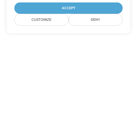
ACCEPT
CUSTOMIZE
DENY
Altre opzioni di conversione di
PDF
Converti WEB in DOC
DOC:
Microsoft Word Binary Format
Converti WEB in DOT
DOT:
Microsoft Word Template Files
Converti WEB in DOCX
DOCX:
Office 2007+ Word Document