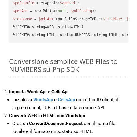
$pdfConfig
->setAppSid(
$appSid
$pdfApi
 = 
new
 PdfApi(
null
, 
$pdfConfig
$response
 = 
$pdfApi
->putPdfInStorageToDoc(
$fileName
, 
$des
%!(EXTRA 
string
=WEB, 
string
=HTML)

%!(EXTRA 
string
=HTML, 
string
=NUMBERS, 
string
=HTML, 
string
Conversione semplice WEB Files to
NUMBERS su Php SDK
Imposta WordsApi e CellsApi
Inizializza
WordsApi
e
CellsApi
con il tuo ID client, il
segreto client, l’URL di base e la versione API
Converti WEB in HTML con WordsApi
Crea un
ConvertDocumentRequest
con il nome file
locale e il formato impostato su HTML.