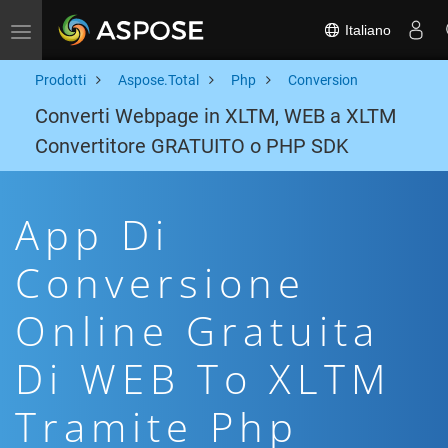
Italiano
Toggle navigation
Prodotti
Aspose.Total
Php
Conversion
Converti Webpage in XLTM, WEB a XLTM
Convertitore GRATUITO o PHP SDK
App Di
Conversione
Online Gratuita
Di WEB To XLTM
Tramite Php