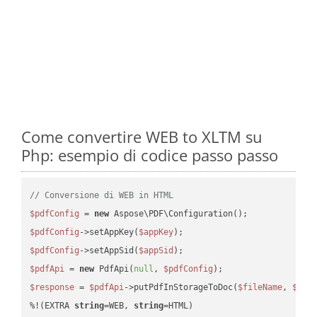
Come convertire WEB to XLTM su
Php: esempio di codice passo passo
// Conversione di WEB in HTML
$pdfConfig
 = 
new
$pdfConfig
->setAppKey(
$appKey
$pdfConfig
->setAppSid(
$appSid
$pdfApi
 = 
new
 PdfApi(
null
, 
$pdfConfig
$response
 = 
$pdfApi
->putPdfInStorageToDoc(
$fileName
, 
$des
%!(EXTRA 
string
=WEB, 
string