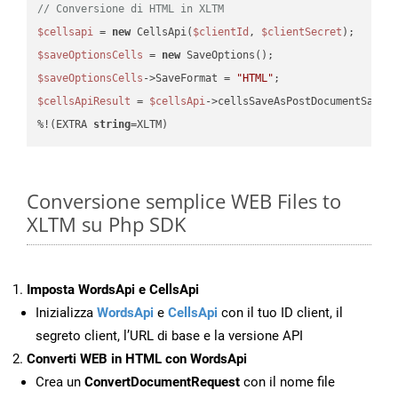
// Conversione di HTML in XLTM
$cellsapi
 = 
new
 CellsApi(
$clientId
, 
$clientSecret
$saveOptionsCells
 = 
new
$saveOptionsCells
->SaveFormat = 
"HTML"
$cellsApiResult
 = 
$cellsApi
->cellsSaveAsPostDocumentSaveA
%!(EXTRA 
string
=XLTM)
Conversione semplice WEB Files to
XLTM su Php SDK
Imposta WordsApi e CellsApi
Inizializza
WordsApi
e
CellsApi
con il tuo ID client, il
segreto client, l’URL di base e la versione API
Converti WEB in HTML con WordsApi
Crea un
ConvertDocumentRequest
con il nome file