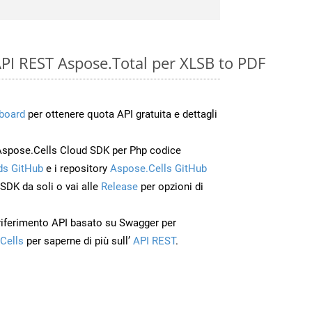
e API REST Aspose.Total per XLSB to PDF
board
per ottenere quota API gratuita e dettagli
Aspose.Cells Cloud SDK per Php codice
s GitHub
e i repository
Aspose.Cells GitHub
’SDK da soli o vai alle
Release
per opzioni di
 riferimento API basato su Swagger per
Cells
per saperne di più sull’
API REST
.