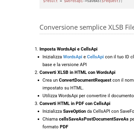
$result
 = 
$wordsapi
->saveAs(
$request
Conversione semplice XLSB Fil
Imposta WordsApi e CellsApi
Inizializza
WordsApi
e
CellsApi
con il tuo ID cl
base e la versione API
Converti XLSB in HTML con WordsApi
Crea un
ConvertDocumentRequest
con il nome
impostato su HTML.
Utilizza WordsApi per convertire il document
Converti HTML in PDF con CellsApi
Inizializza
SaveOption
da CellsAPI con SaveF
Chiama
cellsSaveAsPostDocumentSaveAs
pe
formato
PDF