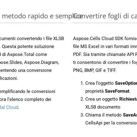
e: metodo rapido e semplice
Convertire fogli di 
ocumenti convertendo i file XLSB
Aspose.Cells Cloud SDK fornisce
. Questa potente soluzione
file MS Excel in vari formati im
PI di Aspose.Total come
PDF. Sia tramite chiamate API 
ose.Slides, Aspose.Diagram,
ti consentono di convertire i fo
entendo una conversione
PNG, BMP, GIF e TIFF.
licazioni.
Crea l’oggetto
SaveOptio
proprietà
SaveFormat
.
 semplificando le conversioni
Crea un oggetto
Richiest
ora l’elenco completo dei
XLSB documento
tal Cloud
.
Chiama il metodo
SaveA
CellsApi per la conversi