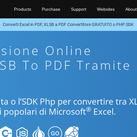
Products
Purchase
Support
Websites
About
Converti Excel in PDF, XLSB a PDF Convertitore GRATUITO o PHP SDK
sione Online
LSB To PDF Tramite
uita o l’SDK Php per convertire tra 
®
i popolari di Microsoft
Excel.