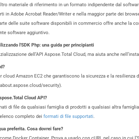
ltro materiale di riferimento in un formato indipendente dal softwar
erti in Adobe Acrobat Reader/Writer e nella maggior parte dei brow
arte delle suite software disponibili in commercio offre anche la co
nte software aggiuntivo.
ilizzando l'SDK Php: una guida per principianti
zializzazione dell’API Aspose.Total Cloud, ma aiuta anche nell’install
ud?
 cloud Amazon EC2 che garantiscono la sicurezza e la resilienza del 
//about.aspose.cloud/security).
Aspose.Total Cloud API?
ti di file da qualsiasi famiglia di prodotti a qualsiasi altra famigli
’elenco completo dei
formati di file supportati
.
gua preferita. Cosa dovrei fare?
come Docker Container. Prova a usarlo con cURL nel caso in cui l’S