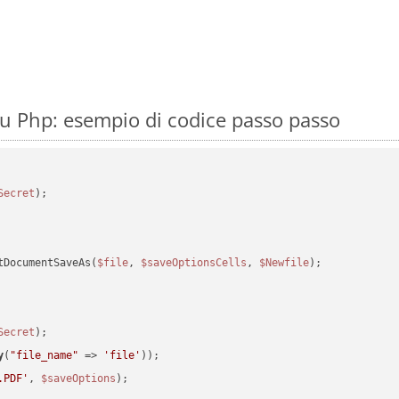
u Php: esempio di codice passo passo
Secret
tDocumentSaveAs(
$file
, 
$saveOptionsCells
, 
$Newfile
);

Secret
y
(
"file_name"
 => 
'file'
.PDF'
, 
$saveOptions