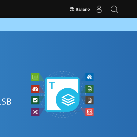
Italiano
XLSB