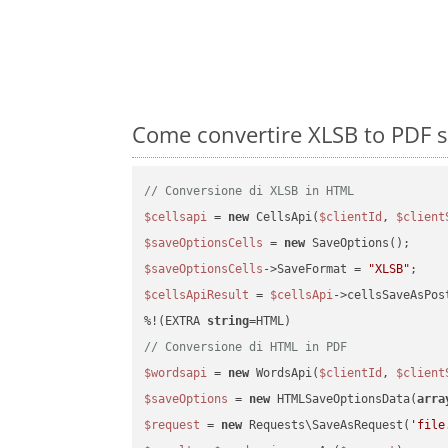
Come convertire XLSB to PDF s
// Conversione di XLSB in HTML
$cellsapi
 = 
new
 CellsApi(
$clientId
, 
$client
$saveOptionsCells
 = 
new
$saveOptionsCells
->SaveFormat = 
"XLSB"
$cellsApiResult
 = 
$cellsApi
->cellsSaveAsPos
%!(EXTRA 
string
// Conversione di HTML in PDF
$wordsapi
 = 
new
 WordsApi(
$clientId
, 
$client
$saveOptions
 = 
new
 HTMLSaveOptionsData(
arra
$request
 = 
new
 Requests\SaveAsRequest(
'file