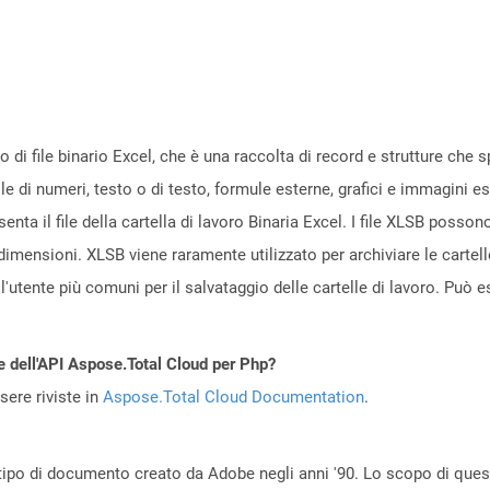
to di file binario Excel, che è una raccolta di record e strutture che s
le di numeri, testo o di testo, formule esterne, grafici e immagini es
nta il file della cartella di lavoro Binaria Excel. I file XLSB possono 
di dimensioni. XLSB viene raramente utilizzato per archiviare le cart
all'utente più comuni per il salvataggio delle cartelle di lavoro. Può
e dell'API Aspose.Total Cloud per Php?
ere riviste in
Aspose.Total Cloud Documentation
.
po di documento creato da Adobe negli anni '90. Lo scopo di questo