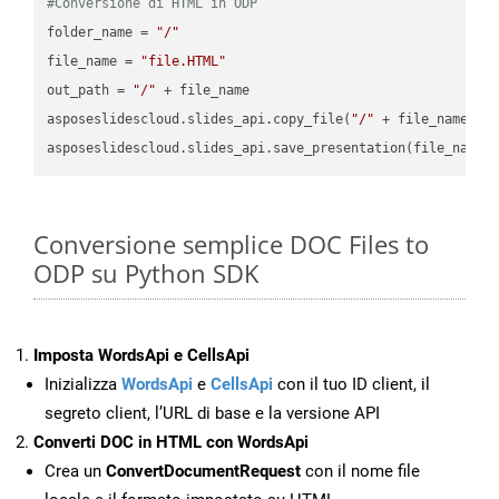
#Conversione di HTML in ODP
folder_name = 
"/"
file_name = 
"file.HTML"
out_path = 
"/"
 + file_name

asposeslidescloud.slides_api.copy_file(
"/"
 + file_name, f
asposeslidescloud.slides_api.save_presentation(file_name,
Conversione semplice DOC Files to
ODP su Python SDK
Imposta WordsApi e CellsApi
Inizializza
WordsApi
e
CellsApi
con il tuo ID client, il
segreto client, l’URL di base e la versione API
Converti DOC in HTML con WordsApi
Crea un
ConvertDocumentRequest
con il nome file