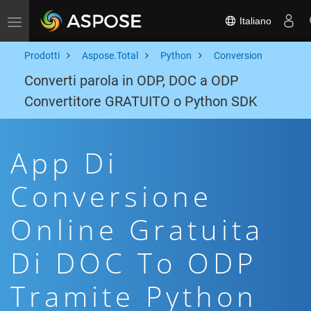
Italiano
Toggle navigation
Prodotti
Aspose.Total
Python
Conversion
Converti parola in ODP, DOC a ODP
Convertitore GRATUITO o Python SDK
App Di
Conversione
Online Gratuita
Di DOC To ODP
Tramite Python