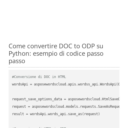
Come convertire DOC to ODP su
Python: esempio di codice passo
passo
#Conversione di DOC in HTML
wordsApi = asposewordscloud.apis.wordss_api.WordsApi(GetC
request_save_options_data = asposewordscloud.HtmlSaveOptio
request = asposewordscloud.models.requests.SaveAsRequest(n
result = wordsApi.words_api.save_as(request)
