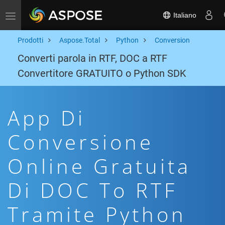
Italiano
Toggle navigation
Prodotti
Aspose.Total
Python
Conversion
Converti parola in RTF, DOC a RTF
Convertitore GRATUITO o Python SDK
App Di
Conversione
Online Gratuita
Di DOC To RTF
Tramite Python