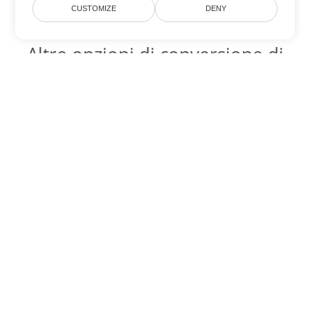
CUSTOMIZE
DENY
Altre opzioni di conversione di
Word
Converti DOC in DOT
DOT:
Microsoft Word Template Files
Converti DOC in DOCX
DOCX:
Office 2007+ Word Document
Converti DOC in DOCM
DOCM:
Microsoft Word 2007 Marco File
Converti DOC in DOTX
DOTX:
Microsoft Word Template File