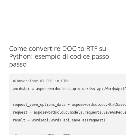
Come convertire DOC to RTF su
Python: esempio di codice passo
passo
#Conversione di DOC in HTML
wordsApi
 = asposewordscloud.apis.wordss_api.WordsApi(GetC
request_save_options_data
 = asposewordscloud.HtmlSaveOpti
request
result
 = wordsApi.words_api.save_as(request)
