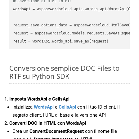
#Conversione di HTML in RTF
wordsApi
 = asposewordscloud.apis.wordss_api.WordsApi(GetC
request_save_options_data
 = asposewordscloud.HtmlSaveOpti
request
result
Conversione semplice DOC Files to
RTF su Python SDK
Imposta WordsApi e CellsApi
Inizializza
WordsApi
e
CellsApi
con il tuo ID client, il
segreto client, l’URL di base e la versione API
Converti DOC in HTML con WordsApi
Crea un
ConvertDocumentRequest
con il nome file