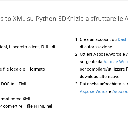
es to XML su Python SDK
Inizia a sfruttare l
Crea un account su
Dash
ient, il segreto client, l’URL di
di autorizzazione
Ottieni Aspose.Words e 
sorgente da
Aspose.Word
 file locale e il formato
per compilare/utilizzare l
download alternative.
to DOC in HTML.
Dai anche un’occhiata al
Aspose.Words
e
Aspose.
Format come XML
r convertire il file HTML nel