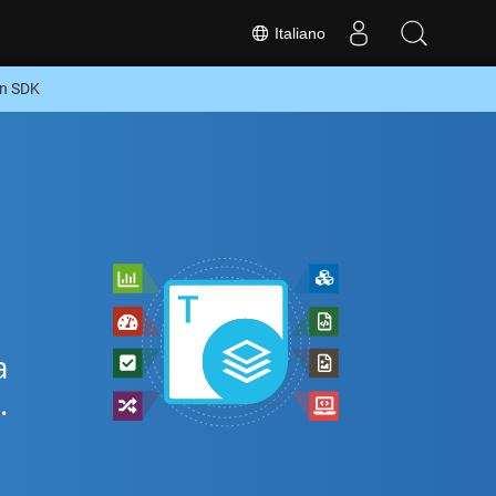
Italiano
on SDK
a
.