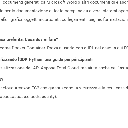
i documenti generati da Microsoft Word o altri documenti di elaboraz
ata per la documentazione di testo semplice su diversi sistemi opera
afici, grafici, oggetti incorporati, collegamenti, pagine, formattazi
gua preferita. Cosa dovrei fare?
come Docker Container. Prova a usarlo con cURL nel caso in cui l’S
ilizzando l'SDK Python: una guida per principianti
zializzazione dell’API Aspose.Total Cloud, ma aiuta anche nell’install
d?
 cloud Amazon EC2 che garantiscono la sicurezza e la resilienza del 
//about.aspose.cloud/security).