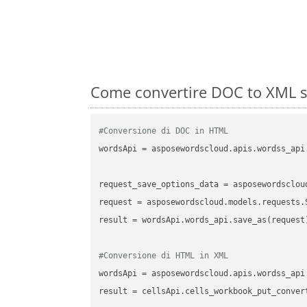
Come convertire DOC to XML s
#Conversione di DOC in HTML
wordsApi
 = asposewordscloud.apis.wordss_api
request_save_options_data
 = asposewordsclou
request
result
 = wordsApi.words_api.save_as(request)
#Conversione di HTML in XML
wordsApi
 = asposewordscloud.apis.wordss_api
result
 = cellsApi.cells_workbook_put_conver