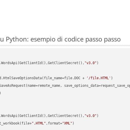
u Python: esempio di codice passo passo
.WordsApi(GetClientId(),GetClientSecret(),
"v3.0"
)

d.HtmlSaveOptionsData(file_name=file.DOC + 
'/file.HTML'


.WordsApi(GetClientId(),GetClientSecret(),
"v3.0"
t_workbook(file+
".HTML"
,format=
"XML"