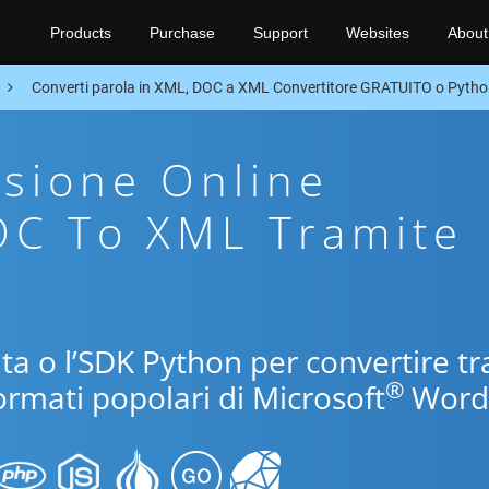
Products
Purchase
Support
Websites
About
Converti parola in XML, DOC a XML Convertitore GRATUITO o Pyth
sione Online
OC To XML Tramite
uita o l’SDK Python per convertire tr
®
ormati popolari di Microsoft
Word