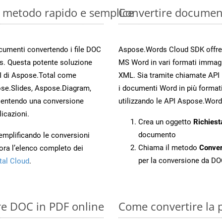
: metodo rapido e semplice
Convertire documen
ocumenti convertendo i file DOC
Aspose.Words Cloud SDK offre me
s. Questa potente soluzione
MS Word in vari formati immag
PI di Aspose.Total come
XML. Sia tramite chiamate API 
se.Slides, Aspose.Diagram,
i documenti Word in più formati
entendo una conversione
utilizzando le API Aspose.Word
licazioni.
Crea un oggetto
Richiest
documento
 semplificando le conversioni
Chiama il metodo
Conve
ora l’elenco completo dei
per la conversione da D
tal Cloud
.
re DOC in PDF online
Come convertire la