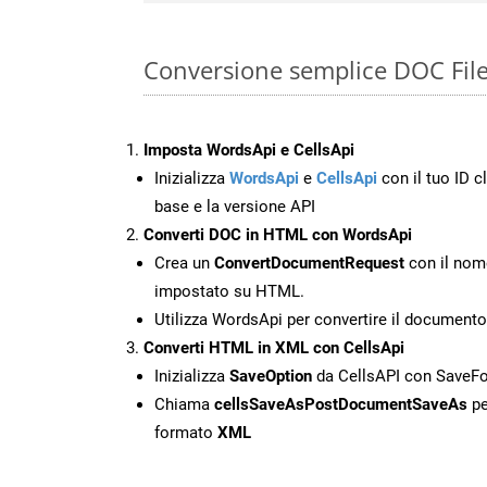
Conversione semplice DOC Fil
Imposta WordsApi e CellsApi
Inizializza
WordsApi
e
CellsApi
con il tuo ID cl
base e la versione API
Converti DOC in HTML con WordsApi
Crea un
ConvertDocumentRequest
con il nome
impostato su HTML.
Utilizza WordsApi per convertire il documen
Converti HTML in XML con CellsApi
Inizializza
SaveOption
da CellsAPI con Save
Chiama
cellsSaveAsPostDocumentSaveAs
pe
formato
XML