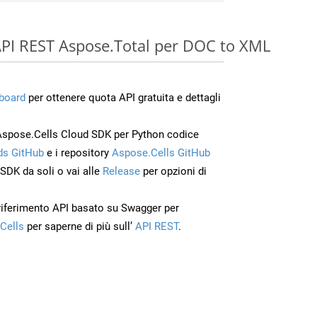
e API REST Aspose.Total per DOC to XML
board
per ottenere quota API gratuita e dettagli
Aspose.Cells Cloud SDK per Python codice
s GitHub
e i repository
Aspose.Cells GitHub
’SDK da soli o vai alle
Release
per opzioni di
 riferimento API basato su Swagger per
Cells
per saperne di più sull’
API REST
.