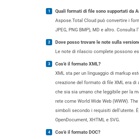
Quali formati di file sono supportati da 
Aspose.Total Cloud può convertire i forma
JPEG, PNG BMP), MD e altro. Consulta l
Dove posso trovare le note sulla version
Le note di rilascio complete possono ess
Cos'è il formato XML?
XML sta per un linguaggio di markup esten
creazione del formato di file XML era di
che sia sia umano che leggibile per la m
rete come World Wide Web (WWW). The & l
simboli secondo i requisiti dell'utente.
OpenDocument, XHTML e SVG.
Cos'è il formato DOC?