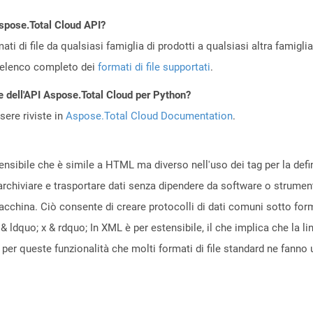
Aspose.Total Cloud API?
ti di file da qualsiasi famiglia di prodotti a qualsiasi altra famigli
’elenco completo dei
formati di file supportati
.
e dell'API Aspose.Total Cloud per Python?
ere riviste in
Aspose.Total Cloud Documentation
.
sibile che è simile a HTML ma diverso nell'uso dei tag per la definiz
 archiviare e trasportare dati senza dipendere da software o strumen
acchina. Ciò consente di creare protocolli di dati comuni sotto form
dquo; x & rdquo; In XML è per estensibile, il che implica che la l
 È per queste funzionalità che molti formati di file standard ne fan