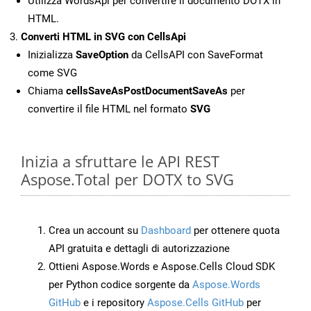
Utilizza WordsApi per convertire il documento DOTX in
HTML.
Converti HTML in SVG con CellsApi
Inizializza
SaveOption
da CellsAPI con SaveFormat
come SVG
Chiama
cellsSaveAsPostDocumentSaveAs
per
convertire il file HTML nel formato
SVG
Inizia a sfruttare le API REST
Aspose.Total per DOTX to SVG
Crea un account su
Dashboard
per ottenere quota
API gratuita e dettagli di autorizzazione
Ottieni Aspose.Words e Aspose.Cells Cloud SDK
per Python codice sorgente da
Aspose.Words
GitHub
e i repository
Aspose.Cells GitHub
per