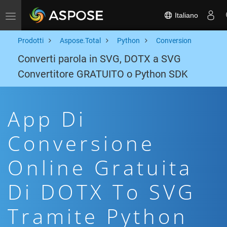
Italiano
Toggle navigation
Prodotti
Aspose.Total
Python
Conversion
Converti parola in SVG, DOTX a SVG
Convertitore GRATUITO o Python SDK
App Di
Conversione
Online Gratuita
Di DOTX To SVG
Tramite Python