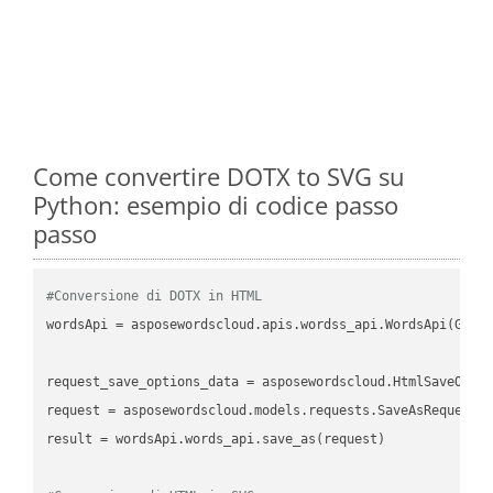
Come convertire DOTX to SVG su
Python: esempio di codice passo
passo
#Conversione di DOTX in HTML
wordsApi = asposewordscloud.apis.wordss_api.WordsApi(GetC
request_save_options_data = asposewordscloud.HtmlSaveOptio
request = asposewordscloud.models.requests.SaveAsRequest(n
result = wordsApi.words_api.save_as(request)
