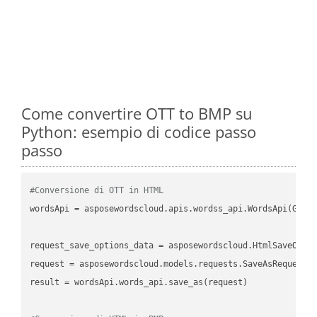
Come convertire OTT to BMP su
Python: esempio di codice passo
passo
#Conversione di OTT in HTML
wordsApi
 = asposewordscloud.apis.wordss_api.WordsApi(GetC
request_save_options_data
 = asposewordscloud.HtmlSaveOpti
request
result
 = wordsApi.words_api.save_as(request)
