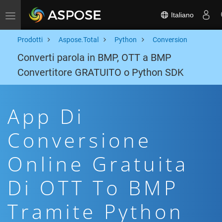
Italiano
Toggle navigation
Prodotti
Aspose.Total
Python
Conversion
Converti parola in BMP, OTT a BMP
Convertitore GRATUITO o Python SDK
App Di
Conversione
Online Gratuita
Di OTT To BMP
Tramite Python