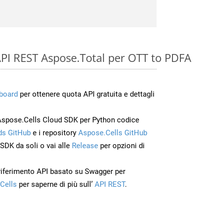
e API REST Aspose.Total per OTT to PDFA
board
per ottenere quota API gratuita e dettagli
Aspose.Cells Cloud SDK per Python codice
s GitHub
e i repository
Aspose.Cells GitHub
’SDK da soli o vai alle
Release
per opzioni di
 riferimento API basato su Swagger per
Cells
per saperne di più sull’
API REST
.