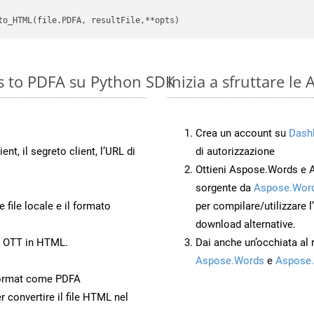
s to PDFA su Python SDK
Inizia a sfruttare l
Crea un account su
Dash
ient, il segreto client, l’URL di
di autorizzazione
Ottieni Aspose.Words e 
sorgente da
Aspose.Word
 file locale e il formato
per compilare/utilizzare l
download alternative.
o OTT in HTML.
Dai anche un’occhiata al
Aspose.Words
e
Aspose.
ormat come PDFA
r convertire il file HTML nel