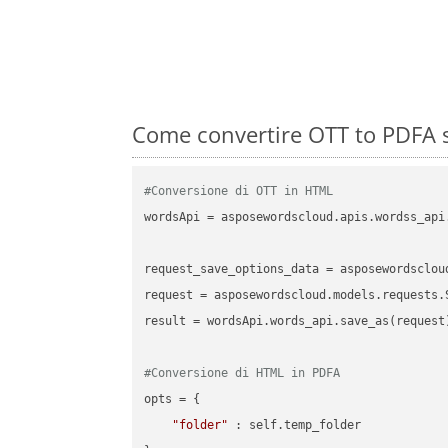
Come convertire OTT to PDFA s
#Conversione di OTT in HTML
wordsApi = asposewordscloud.apis.wordss_api
request_save_options_data = asposewordsclou
request = asposewordscloud.models.requests.
result = wordsApi.words_api.save_as(request)
#Conversione di HTML in PDFA
opts = {

"folder"
 : self.temp_folder
