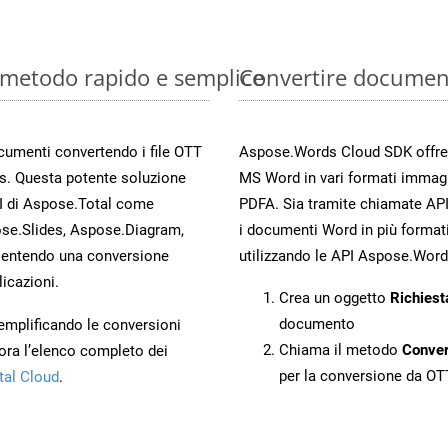
: metodo rapido e semplice
Convertire documen
ocumenti convertendo i file OTT
Aspose.Words Cloud SDK offre me
s. Questa potente soluzione
MS Word in vari formati immag
PI di Aspose.Total come
PDFA. Sia tramite chiamate API
se.Slides, Aspose.Diagram,
i documenti Word in più formati
entendo una conversione
utilizzando le API Aspose.Word
licazioni.
Crea un oggetto
Richiest
documento
 semplificando le conversioni
Chiama il metodo
Conve
ora l’elenco completo dei
per la conversione da OT
tal Cloud
.