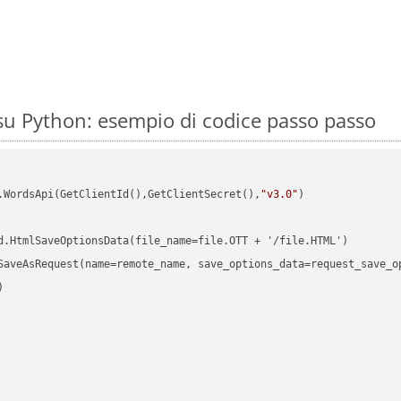
u Python: esempio di codice passo passo
.WordsApi(GetClientId(),GetClientSecret(),
"v3.0"
)

d.HtmlSaveOptionsData(file_name=file.OTT + '/file.HTML')

SaveAsRequest(name=remote_name, save_options_data=request_save_op

