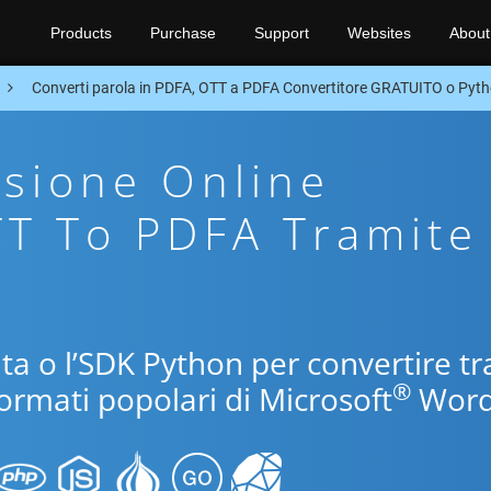
Products
Purchase
Support
Websites
About
Converti parola in PDFA, OTT a PDFA Convertitore GRATUITO o Pyt
sione Online
TT To PDFA Tramite
uita o l’SDK Python per convertire tr
®
formati popolari di Microsoft
Word