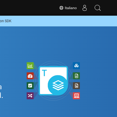
Italiano
hon SDK
a
.