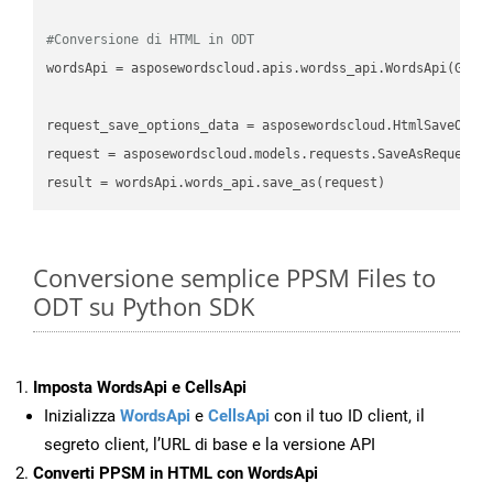
#Conversione di HTML in ODT
wordsApi = asposewordscloud.apis.wordss_api.WordsApi(GetC
request_save_options_data = asposewordscloud.HtmlSaveOptio
request = asposewordscloud.models.requests.SaveAsRequest(n
Conversione semplice PPSM Files to
ODT su Python SDK
Imposta WordsApi e CellsApi
Inizializza
WordsApi
e
CellsApi
con il tuo ID client, il
segreto client, l’URL di base e la versione API
Converti PPSM in HTML con WordsApi