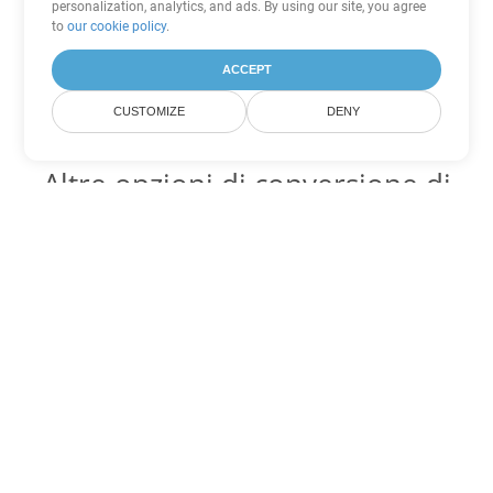
personalization, analytics, and ads. By using our site, you agree
to
our cookie policy
.
ACCEPT
CUSTOMIZE
DENY
Altre opzioni di conversione di
PowerPoint
Converti PPSM in DOC
DOC:
Microsoft Word Binary Format
Converti PPSM in DOT
DOT:
Microsoft Word Template Files
Converti PPSM in DOCX
DOCX:
Office 2007+ Word Document