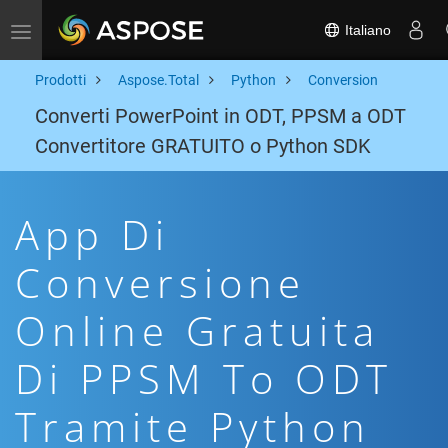
Italiano
Toggle navigation
Prodotti
Aspose.Total
Python
Conversion
Converti PowerPoint in ODT, PPSM a ODT
Convertitore GRATUITO o Python SDK
App Di
Conversione
Online Gratuita
Di PPSM To ODT
Tramite Python