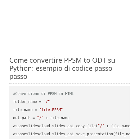
Come convertire PPSM to ODT su
Python: esempio di codice passo
passo
#Conversione di PPSM in HTML
folder_name = 
"/"
file_name = 
"file.PPSM"
out_path = 
"/"
 + file_name

asposeslidescloud.slides_api.copy_file(
"/"
 + file_name, f
asposeslidescloud.slides_api.save_presentation(file_name,