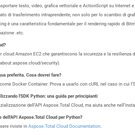
asportare testo, video, grafica vettoriale e ActionScript su Internet
ato di trasferimento intraprendente, non solo per lo scambio di graf
asing è una caratteristica fondamentale per il rendering rapido di Bi
mazione .etc.
ud?
 cloud Amazon EC2 che garantiscono la sicurezza e la resilienza del 
//about.aspose.cloud/security).
gua preferita. Cosa dovrei fare?
come Docker Container. Prova a usarlo con cURL nel caso in cui l’S
ilizzando l'SDK Python: una guida per principianti
zializzazione dell’API Aspose.Total Cloud, ma aiuta anche nell’install
e dell'API Aspose.Total Cloud per Python?
ere riviste in
Aspose.Total Cloud Documentation
.