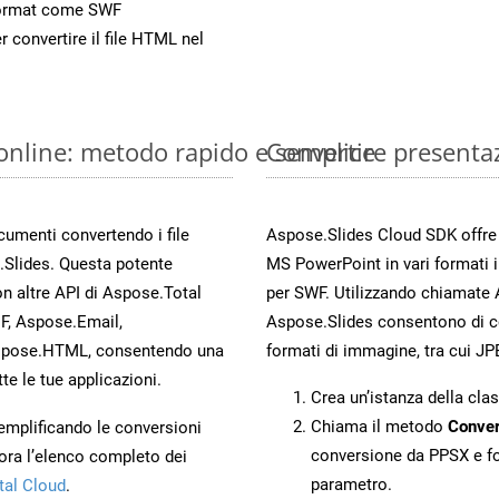
Format come SWF
r convertire il file HTML nel
online: metodo rapido e semplice
Convertire presenta
ocumenti convertendo i file
Aspose.Slides Cloud SDK offre m
.Slides. Questa potente
MS PowerPoint in vari formati 
n altre API di Aspose.Total
per SWF. Utilizzando chiamate A
, Aspose.Email,
Aspose.Slides consentono di con
spose.HTML, consentendo una
formati di immagine, tra cui JP
te le tue applicazioni.
Crea un’istanza della cla
Chiama il metodo
Conver
 semplificando le conversioni
conversione da PPSX e f
ora l’elenco completo dei
parametro.
tal Cloud
.