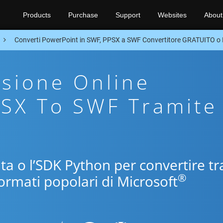
Products
Purchase
Support
Websites
About
Converti PowerPoint in SWF, PPSX a SWF Convertitore GRATUITO o
sione Online
PSX To SWF Tramite
uita o l’SDK Python per convertire tr
®
formati popolari di Microsoft