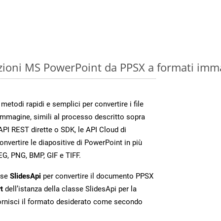
zioni MS PowerPoint da PPSX a formati imm
etodi rapidi e semplici per convertire i file
immagine, simili al processo descritto sopra
PI REST dirette o SDK, le API Cloud di
vertire le diapositive di PowerPoint in più
EG, PNG, BMP, GIF e TIFF.
sse
SlidesApi
per convertire il documento PPSX
t
dell’istanza della classe SlidesApi per la
ornisci il formato desiderato come secondo