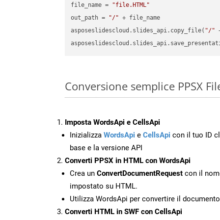
file_name = 
"file.HTML"
out_path = 
"/"
 + file_name

asposeslidescloud.slides_api.copy_file(
"/"
 
asposeslidescloud.slides_api.save_presentat
Conversione semplice PPSX Fil
Imposta WordsApi e CellsApi
Inizializza
WordsApi
e
CellsApi
con il tuo ID cl
base e la versione API
Converti PPSX in HTML con WordsApi
Crea un
ConvertDocumentRequest
con il nome
impostato su HTML.
Utilizza WordsApi per convertire il documen
Converti HTML in SWF con CellsApi