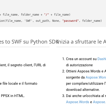
+ file_name, folder_name + 
"/"
 + file_name)

ion(file_name, 'SWF', out_path, None, 
"password"
es to SWF su Python SDK
Inizia a sfruttare l
Crea un account su
Dash
ient, il segreto client, l’URL di
di autorizzazione
Ottieni Aspose.Words e 
sorgente da
Aspose.Word
 file locale e il formato
per compilare/utilizzare l
download alternative.
to PPSX in HTML.
Dai anche un’occhiata al
Aspose.Words
e
Aspose.