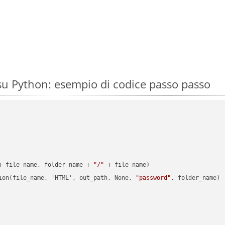
u Python: esempio di codice passo passo
+ file_name, folder_name + 
"/"
 + file_name)

ion(file_name, 'HTML', out_path, None, 
"password"
, folder_name)
