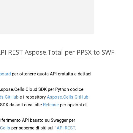
e API REST Aspose.Total per PPSX to SWF
board
per ottenere quota API gratuita e dettagli
Aspose.Cells Cloud SDK per Python codice
s GitHub
e i repository
Aspose.Cells GitHub
’SDK da soli o vai alle
Release
per opzioni di
 riferimento API basato su Swagger per
Cells
per saperne di più sull’
API REST
.