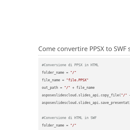
Come convertire PPSX to SWF s
#Conversione di PPSX in HTML
folder_name = 
"/"
file_name = 
"file.PPSX"
out_path = 
"/"
 + file_name

asposeslidescloud.slides_api.copy_file(
"/"
 
asposeslidescloud.slides_api.save_presentat
#Conversione di HTML in SWF
folder_name = 
"/"