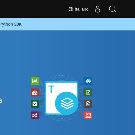
Italiano
 Python SDK
a