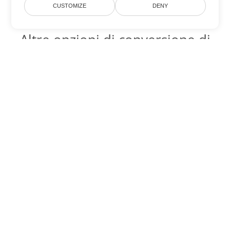
CUSTOMIZE
DENY
Altre opzioni di conversione di
PowerPoint
Converti PPT in DOC
DOC:
Microsoft Word Binary Format
Converti PPT in DOT
DOT:
Microsoft Word Template Files
Converti PPT in DOCX
DOCX:
Office 2007+ Word Document
Converti PPT in DOCM
DOCM:
Microsoft Word 2007 Marco File