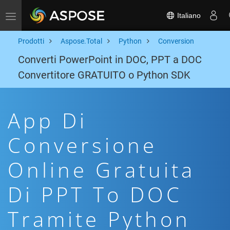
Italiano
Toggle navigation
Prodotti
Aspose.Total
Python
Conversion
Converti PowerPoint in DOC, PPT a DOC
Convertitore GRATUITO o Python SDK
App Di
Conversione
Online Gratuita
Di PPT To DOC
Tramite Python