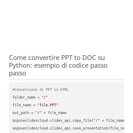
Come convertire PPT to DOC su
Python: esempio di codice passo
passo
#Conversione di PPT in HTML
folder_name = 
"/"
file_name = 
"file.PPT"
out_path = 
"/"
 + file_name

asposeslidescloud.slides_api.copy_file(
"/"
 + file_name, f
asposeslidescloud.slides_api.save_presentation(file_name,