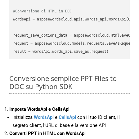
#Conversione di HTML in DOC
wordsApi = asposewordscloud.apis.wordss_api.WordsApi(GetC
request_save_options_data = asposewordscloud.HtmlSaveOptio
request = asposewordscloud.models.requests.SaveAsRequest(n
Conversione semplice PPT Files to
DOC su Python SDK
Imposta WordsApi e CellsApi
Inizializza
WordsApi
e
CellsApi
con il tuo ID client, il
segreto client, l’URL di base e la versione API
Converti PPT in HTML con WordsApi