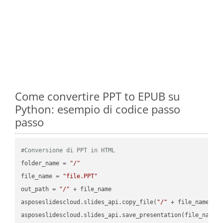
Come convertire PPT to EPUB su
Python: esempio di codice passo
passo
#Conversione di PPT in HTML
folder_name = 
"/"
file_name = 
"file.PPT"
out_path = 
"/"
 + file_name

asposeslidescloud.slides_api.copy_file(
"/"
 + file_name, f
asposeslidescloud.slides_api.save_presentation(file_name,