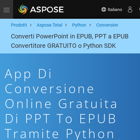
Italiano
Toggle navigation
Prodotti
Aspose.Total
Python
Conversion
Converti PowerPoint in EPUB, PPT a EPUB
Convertitore GRATUITO o Python SDK
App Di
Conversione
Online Gratuita
Di PPT To EPUB
Tramite Python