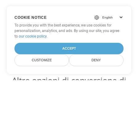
COOKIE NOTICE
To provide you with the best experience, we use cookies for
personalization, analytics, and ads. By using our site, you agree
to
our cookie policy
.
ACCEPT
CUSTOMIZE
DENY
Altre opzioni di conversione di
PowerPoint
Converti PPT in DOC
DOC:
Microsoft Word Binary Format
Converti PPT in DOT