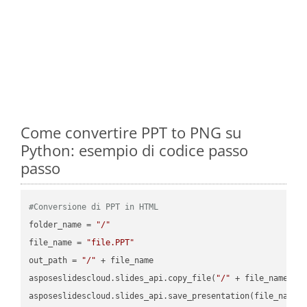
Come convertire PPT to PNG su
Python: esempio di codice passo
passo
#Conversione di PPT in HTML
folder_name = 
"/"
file_name = 
"file.PPT"
out_path = 
"/"
 + file_name

asposeslidescloud.slides_api.copy_file(
"/"
 + file_name, f
asposeslidescloud.slides_api.save_presentation(file_name,