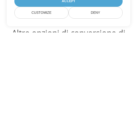
ACCEPT
CUSTOMIZE
DENY
Altre opzioni di conversione di
PowerPoint
Converti PPT in DOC
DOC:
Microsoft Word Binary Format
Converti PPT in DOT
DOT:
Microsoft Word Template Files
Converti PPT in DOCX
DOCX:
Office 2007+ Word Document
Converti PPT in DOCM