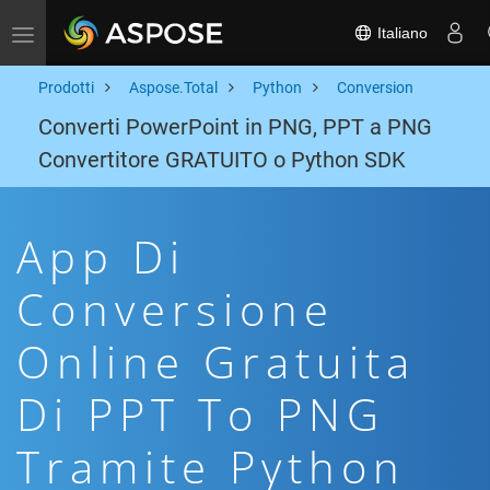
Italiano
Toggle navigation
Prodotti
Aspose.Total
Python
Conversion
Converti PowerPoint in PNG, PPT a PNG
Convertitore GRATUITO o Python SDK
App Di
Conversione
Online Gratuita
Di PPT To PNG
Tramite Python