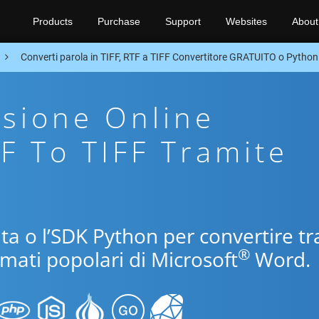
Products
Purchase
Support
Websites
About
Converti parola in TIFF, RTF a TIFF Convertitore GRATUITO o Pytho
sione Online
TF To TIFF Tramite
uita o l’SDK Python per convertire tr
®
ormati popolari di Microsoft
Word.