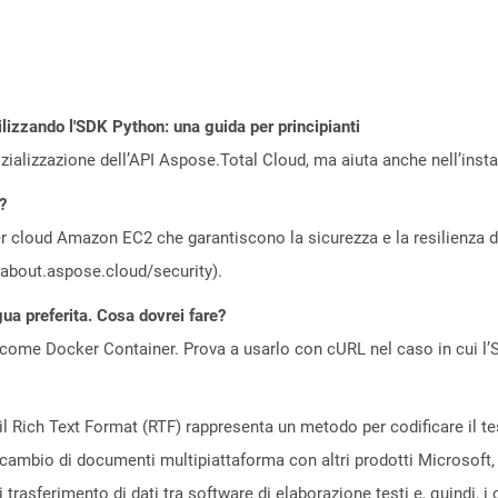
ilizzando l'SDK Python: una guida per principianti
zializzazione dell’API Aspose.Total Cloud, ma aiuta anche nell’install
?
 cloud Amazon EC2 che garantiscono la sicurezza e la resilienza del 
//about.aspose.cloud/security).
gua preferita. Cosa dovrei fare?
come Docker Container. Prova a usarlo con cURL nel caso in cui l’S
 Rich Text Format (RTF) rappresenta un metodo per codificare il testo
o scambio di documenti multipiattaforma con altri prodotti Microsoft,
trasferimento di dati tra software di elaborazione testi e, quindi, i