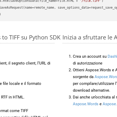
d.HtmlSaveOptionsData(file_name=file.HTML + 
'/file.TIFF'
 to TIFF su Python SDK
Inizia a sfruttare le
Crea un account su
Dash
ient, il segreto client, l’URL di
di autorizzazione
Ottieni Aspose.Words e 
sorgente da
Aspose.Word
 file locale e il formato
per compilare/utilizzare l
download alternative.
o RTF in HTML.
Dai anche un’occhiata al
Aspose.Words
e
Aspose.
ormat come TIFF