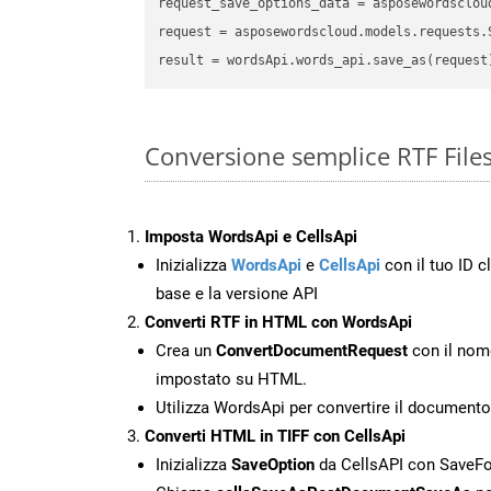
request_save_options_data
 = asposewordsclou
request
result
Conversione semplice RTF Files
Imposta WordsApi e CellsApi
Inizializza
WordsApi
e
CellsApi
con il tuo ID cl
base e la versione API
Converti RTF in HTML con WordsApi
Crea un
ConvertDocumentRequest
con il nome
impostato su HTML.
Utilizza WordsApi per convertire il document
Converti HTML in TIFF con CellsApi
Inizializza
SaveOption
da CellsAPI con SaveF