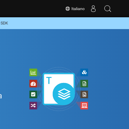
Italiano
n SDK
a