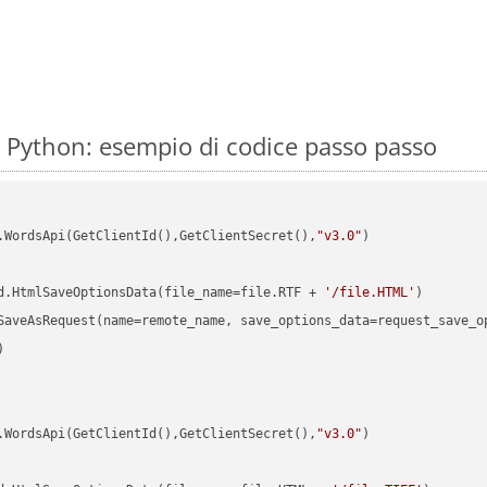
u Python: esempio di codice passo passo
.WordsApi(GetClientId(),GetClientSecret(),
"v3.0"
)

d.HtmlSaveOptionsData(file_name=file.RTF + 
'/file.HTML'


.WordsApi(GetClientId(),GetClientSecret(),
"v3.0"
)
