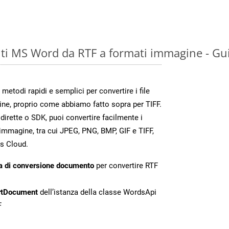
i MS Word da RTF a formati immagine - Gu
todi rapidi e semplici per convertire i file
ne, proprio come abbiamo fatto sopra per TIFF.
irette o SDK, puoi convertire facilmente i
immagine, tra cui JPEG, PNG, BMP, GIF e TIFF,
s Cloud.
a di conversione documento
per convertire RTF
rtDocument
dell’istanza della classe WordsApi
F