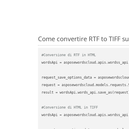
Come convertire RTF to TIFF s
#Conversione di RTF in HTML
wordsApi
 = asposewordscloud.apis.wordss_api
request_save_options_data
 = asposewordsclou
request
result
 = wordsApi.words_api.save_as(request)
#Conversione di HTML in TIFF
wordsApi
 = asposewordscloud.apis.wordss_api