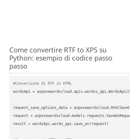
Come convertire RTF to XPS su
Python: esempio di codice passo
passo
#Conversione di RTF in HTML
wordsApi = asposewordscloud.apis.wordss_api.WordsApi(GetC
request_save_options_data = asposewordscloud.HtmlSaveOptio
request = asposewordscloud.models.requests.SaveAsRequest(n
result = wordsApi.words_api.save_as(request)
