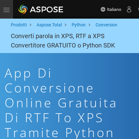
Italiano
Toggle navigation
Prodotti
Aspose.Total
Python
Conversion
Converti parola in XPS, RTF a XPS
Convertitore GRATUITO o Python SDK
App Di
Conversione
Online Gratuita
Di RTF To XPS
Tramite Python