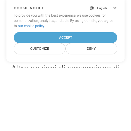
COOKIE NOTICE
To provide you with the best experience, we use cookies for
personalization, analytics, and ads. By using our site, you agree
to
our cookie policy
.
ACCEPT
CUSTOMIZE
DENY
Altre opzioni di conversione di
Word
Converti RTF in DOC
DOC:
Microsoft Word Binary Format
Converti RTF in DOT
DOT:
Microsoft Word Template Files