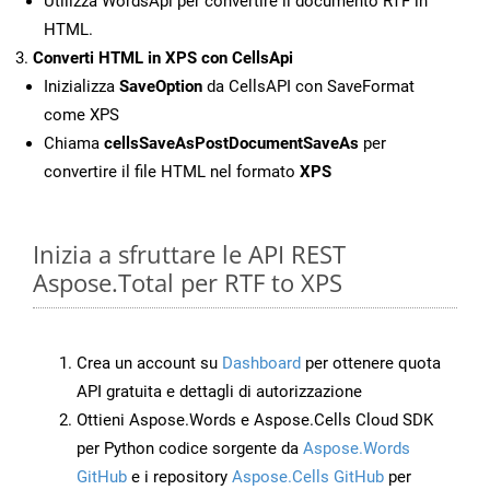
Utilizza WordsApi per convertire il documento RTF in
HTML.
Converti HTML in XPS con CellsApi
Inizializza
SaveOption
da CellsAPI con SaveFormat
come XPS
Chiama
cellsSaveAsPostDocumentSaveAs
per
convertire il file HTML nel formato
XPS
Inizia a sfruttare le API REST
Aspose.Total per RTF to XPS
Crea un account su
Dashboard
per ottenere quota
API gratuita e dettagli di autorizzazione
Ottieni Aspose.Words e Aspose.Cells Cloud SDK
per Python codice sorgente da
Aspose.Words
GitHub
e i repository
Aspose.Cells GitHub
per