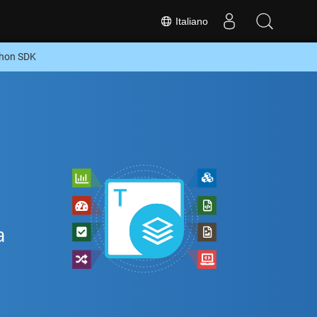
Italiano
thon SDK
a