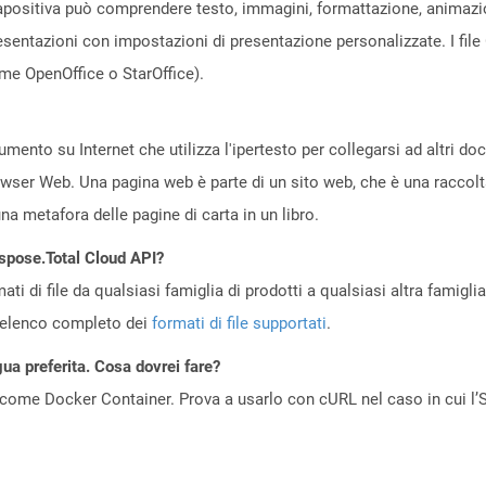
diapositiva può comprendere testo, immagini, formattazione, animazio
esentazioni con impostazioni di presentazione personalizzate. I fil
e OpenOffice o StarOffice).
ento su Internet che utilizza l'ipertesto per collegarsi ad altri d
owser Web. Una pagina web è parte di un sito web, che è una raccol
a metafora delle pagine di carta in un libro.
Aspose.Total Cloud API?
ti di file da qualsiasi famiglia di prodotti a qualsiasi altra famigli
’elenco completo dei
formati di file supportati
.
gua preferita. Cosa dovrei fare?
come Docker Container. Prova a usarlo con cURL nel caso in cui l’S