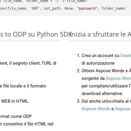
+ file_name, folder_name + 
"/"
 + file_name)

ion(file_name, 'ODP', out_path, None, 
"password"
es to ODP su Python SDK
Inizia a sfruttare l
Crea un account su
Dash
ient, il segreto client, l’URL di
di autorizzazione
Ottieni Aspose.Words e 
sorgente da
Aspose.Word
 file locale e il formato
per compilare/utilizzare l
download alternative.
to WEB in HTML.
Dai anche un’occhiata al
Aspose.Words
e
Aspose.
Format come ODP
r convertire il file HTML nel