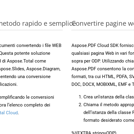
 metodo rapido e semplice
Convertire pagine w
documenti convertendo i file WEB
Aspose.PDF Cloud SDK fornisce 
 Questa potente soluzione
qualsiasi pagina Web in vari for
PI di Aspose.Total come
sopra per ODP. Utilizzando chi
spose.Slides, Aspose.Diagram,
Aspose.PDF consentono la conve
entendo una conversione
formati, tra cui HTML, PDFA, S
licazioni.
DOC, DOCX, MOBIXML, EMF e T
Crea un’istanza della cla
 semplificando le conversioni
Chiama il metodo approp
ora l’elenco completo dei
dell’istanza della classe
tal Cloud
.
formato desiderato com
%!(EXTRA string=ODP)