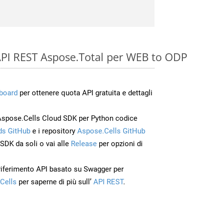
e API REST Aspose.Total per WEB to ODP
board
per ottenere quota API gratuita e dettagli
Aspose.Cells Cloud SDK per Python codice
s GitHub
e i repository
Aspose.Cells GitHub
’SDK da soli o vai alle
Release
per opzioni di
 riferimento API basato su Swagger per
Cells
per saperne di più sull’
API REST
.