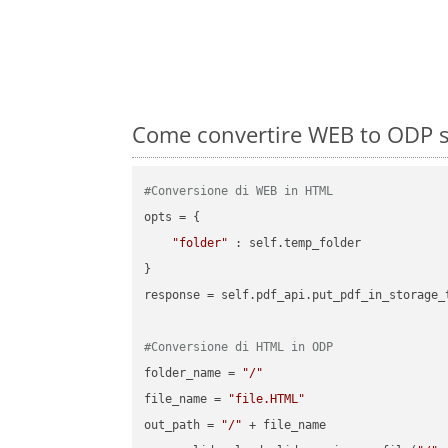
Come convertire WEB to ODP s
#Conversione di WEB in HTML
opts = {

"folder"
 : self.temp_folder

}

response = self.pdf_api.put_pdf_in_storage_
#Conversione di HTML in ODP
folder_name = 
"/"
file_name = 
"file.HTML"
out_path = 
"/"
 + file_name
