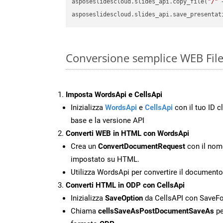
asposeslidescloud.slides_api.copy_file(
"/"
 
asposeslidescloud.slides_api.save_presentat
Conversione semplice WEB Fil
Imposta WordsApi e CellsApi
Inizializza
WordsApi
e
CellsApi
con il tuo ID cl
base e la versione API
Converti WEB in HTML con WordsApi
Crea un
ConvertDocumentRequest
con il nome
impostato su HTML.
Utilizza WordsApi per convertire il documen
Converti HTML in ODP con CellsApi
Inizializza
SaveOption
da CellsAPI con Save
Chiama
cellsSaveAsPostDocumentSaveAs
pe