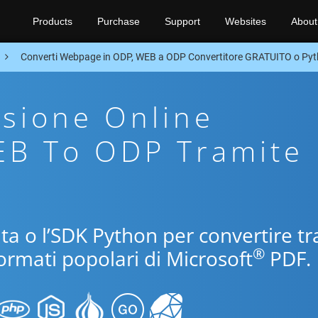
Products
Purchase
Support
Websites
About
Converti Webpage in ODP, WEB a ODP Convertitore GRATUITO o Py
sione Online
EB To ODP Tramite
uita o l’SDK Python per convertire tr
®
ormati popolari di Microsoft
PDF.