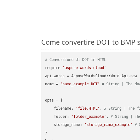
Come convertire DOT to BMP s
# Conversione di DOT in HTML
require
'aspose_words_cloud'
api_words = AsposeWordsCloud::WordsApi.
new
name = 
'name_example.DOT'
# String | The do
opts = { 

    filename: 
'file.HTML'
, 
# String | The f
    folder: 
'folder_example'
, 
# String | Th
    storage_name: 
'storage_name_example'
# 
}
