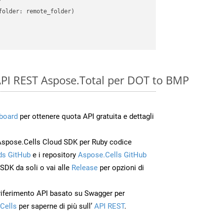
older: remote_folder)   

e API REST Aspose.Total per DOT to BMP
board
per ottenere quota API gratuita e dettagli
Aspose.Cells Cloud SDK per Ruby codice
s GitHub
e i repository
Aspose.Cells GitHub
’SDK da soli o vai alle
Release
per opzioni di
 riferimento API basato su Swagger per
Cells
per saperne di più sull’
API REST
.