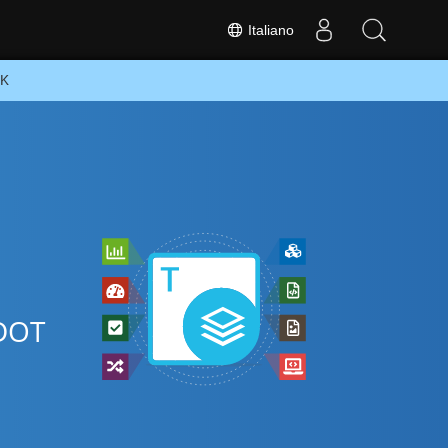
Italiano
DK
 DOT