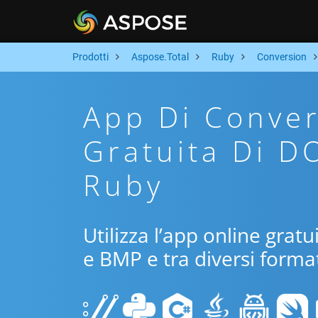
Prodotti
Aspose.Total
Ruby
Conversion
App Di Conver
Gratuita Di D
Ruby
Utilizza l’app online grat
e BMP e tra diversi format