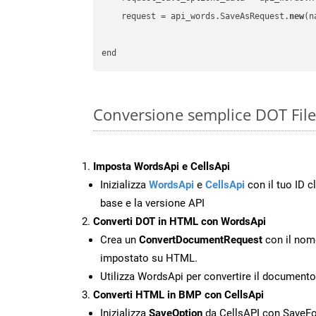
    request = api_words.SaveAsRequest.
new
(n
Conversione semplice DOT Fil
Imposta WordsApi e CellsApi
Inizializza
WordsApi
e
CellsApi
con il tuo ID cl
base e la versione API
Converti DOT in HTML con WordsApi
Crea un
ConvertDocumentRequest
con il nome
impostato su HTML.
Utilizza WordsApi per convertire il documen
Converti HTML in BMP con CellsApi
Inizializza
SaveOption
da CellsAPI con Save