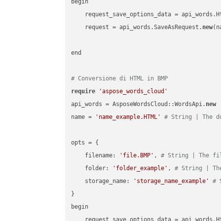
begin

    request_save_options_data = api_words.H
    request = api_words.SaveAsRequest.
new
(n
end

# Conversione di HTML in BMP
require
'aspose_words_cloud'
api_words = AsposeWordsCloud::WordsApi.
new
name = 
'name_example.HTML'
# String | The d
opts = { 

    filename: 
'file.BMP'
, 
# String | The fi
    folder: 
'folder_example'
, 
# String | Th
    storage_name: 
'storage_name_example'
# 
}

begin

    request_save_options_data = api_words.H