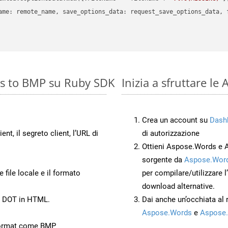
ame: remote_name, save_options_data: request_save_options_data, f
es to BMP su Ruby SDK
Inizia a sfruttare l
Crea un account su
Dash
ient, il segreto client, l’URL di
di autorizzazione
Ottieni Aspose.Words e 
sorgente da
Aspose.Word
 file locale e il formato
per compilare/utilizzare l
download alternative.
to DOT in HTML.
Dai anche un’occhiata al
Aspose.Words
e
Aspose.
Format come BMP