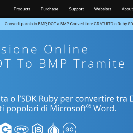
Products
Purchase
Support
Websites
About
Converti parola in BMP, DOT a BMP Convertitore GRATUITO o Ruby S
sione Online
OT To BMP Tramite
uita o l’SDK Ruby per convertire tra
®
i popolari di Microsoft
Word.