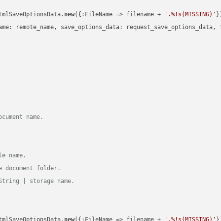
tmlSaveOptionsData.
new
({:FileName => filename + 
'.%!s(MISSING)'
})
ame: remote_name, save_options_data: request_save_options_data, f
ocument name.
le name.
e document folder.
String | storage name.
tmlSaveOptionsData.
new
({:FileName => filename + 
'.%!s(MISSING)'
})