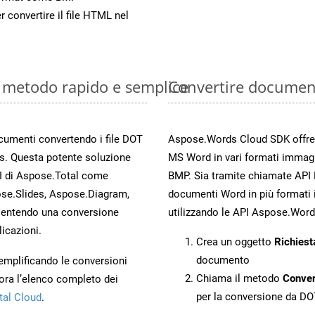
r convertire il file HTML nel
: metodo rapido e semplice
Convertire documen
ocumenti convertendo i file DOT
Aspose.Words Cloud SDK offre me
s. Questa potente soluzione
MS Word in vari formati immag
PI di Aspose.Total come
BMP. Sia tramite chiamate API R
se.Slides, Aspose.Diagram,
documenti Word in più formati 
entendo una conversione
utilizzando le API Aspose.Word
licazioni.
Crea un oggetto
Richiest
documento
 semplificando le conversioni
Chiama il metodo
Conve
ora l’elenco completo dei
per la conversione da DO
tal Cloud
.