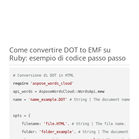
Come convertire DOT to EMF su
Ruby: esempio di codice passo passo
# Conversione di DOT in HTML
require
'aspose_words_cloud'
api_words = AsposeWordsCloud::WordsApi.
new
name = 
'name_example.DOT'
# String | The document name.
opts = { 

    filename: 
'file.HTML'
, 
# String | The file name.
    folder: 
'folder_example'
, 
# String | The document fol