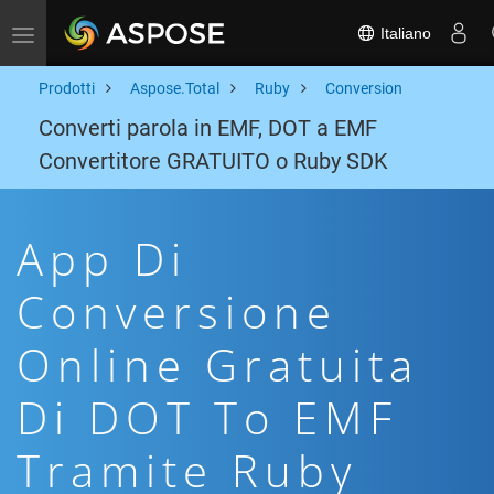
Italiano
Toggle navigation
Prodotti
Aspose.Total
Ruby
Conversion
Converti parola in EMF, DOT a EMF
Convertitore GRATUITO o Ruby SDK
App Di
Conversione
Online Gratuita
Di DOT To EMF
Tramite Ruby