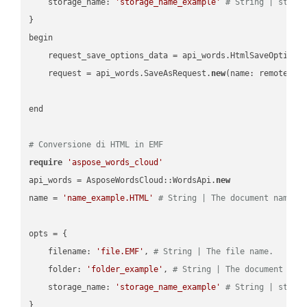
    storage_name: 
'storage_name_example'
# String | stora
}

begin

    request_save_options_data = api_words.HtmlSaveOptions
    request = api_words.SaveAsRequest.
new
(name: remote_nam
end

# Conversione di HTML in EMF
require
'aspose_words_cloud'
api_words = AsposeWordsCloud::WordsApi.
new
name = 
'name_example.HTML'
# String | The document name.
opts = { 

    filename: 
'file.EMF'
, 
# String | The file name.
    folder: 
'folder_example'
, 
# String | The document fol
    storage_name: 
'storage_name_example'
# String | stora
}
