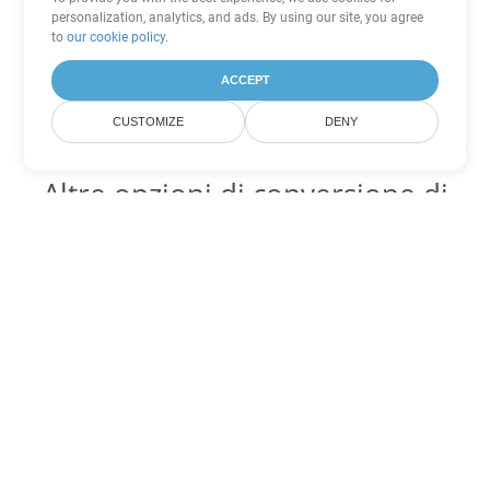
personalization, analytics, and ads. By using our site, you agree
to
our cookie policy
.
ACCEPT
CUSTOMIZE
DENY
Altre opzioni di conversione di
Word
Converti DOT in DOC
DOC:
Microsoft Word Binary Format
Converti DOT in DOCX
DOCX:
Office 2007+ Word Document
Converti DOT in DOCM