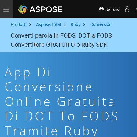
Italiano
Toggle navigation
Prodotti
Aspose.Total
Ruby
Conversion
Converti parola in FODS, DOT a FODS
Convertitore GRATUITO o Ruby SDK
App Di
Conversione
Online Gratuita
Di DOT To FODS
Tramite Ruby