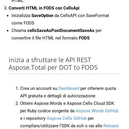
HTML.
Converti HTML in FODS con CellsApi
Inizializza
SaveOption
da CellsAPI con SaveFormat
come FODS
Chiama
cellsSaveAsPostDocumentSaveAs
per
convertire il file HTML nel formato
FODS
Inizia a sfruttare le API REST
Aspose.Total per DOT to FODS
Crea un account su
Dashboard
per ottenere quota
API gratuita e dettagli di autorizzazione
Ottieni Aspose.Words e Aspose.Cells Cloud SDK
per Ruby codice sorgente da
Aspose.Words GitHub
e i repository
Aspose.Cells GitHub
per
compilare/utilizzare l’SDK da soli o vai alle
Release