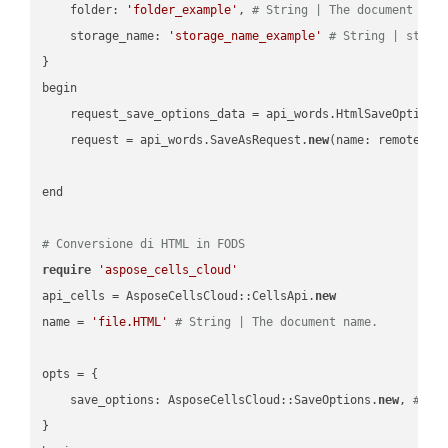
    folder: 
'folder_example'
, 
# String | The document fol
    storage_name: 
'storage_name_example'
# String | stora
}

begin

    request_save_options_data = api_words.HtmlSaveOptions
    request = api_words.SaveAsRequest.
new
(name: remote_nam
end

# Conversione di HTML in FODS
require
'aspose_cells_cloud'
api_cells = AsposeCellsCloud::CellsApi.
new
name = 
'file.HTML'
# String | The document name.
opts = { 

    save_options: AsposeCellsCloud::SaveOptions.
new
, 
# Sa
}
