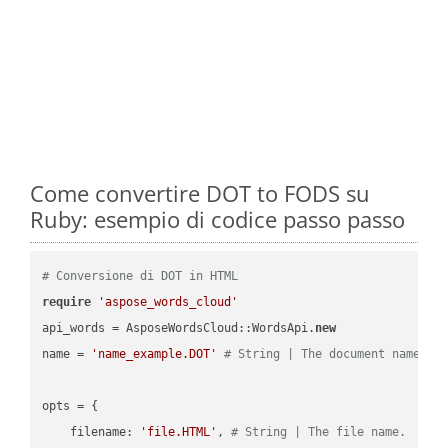
Come convertire DOT to FODS su
Ruby: esempio di codice passo passo
# Conversione di DOT in HTML
require
'aspose_words_cloud'
api_words = AsposeWordsCloud::WordsApi.
new
name = 
'name_example.DOT'
# String | The document name.
opts = { 

    filename: 
'file.HTML'
, 
# String | The file name.