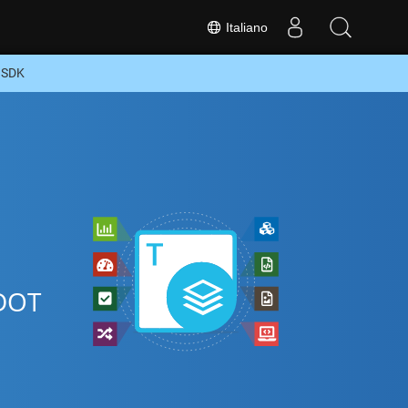
Italiano
 SDK
e
 DOT