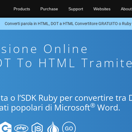
Products
Purchase
Support
Websites
About
Converti parola in HTML, DOT a HTML Convertitore GRATUITO o Ruby
sione Online
OT To HTML Tramit
uita o l’SDK Ruby per convertire tra
®
ati popolari di Microsoft
Word.