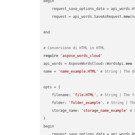
begin

    request_save_options_data = api_words.H
    request = api_words.SaveAsRequest.
new
(n
end

# Conversione di HTML in HTML
require
'aspose_words_cloud'
api_words = AsposeWordsCloud::WordsApi.
new
name = 
'name_example.HTML'
# String | The d
opts = { 

    filename: 
'file.HTML'
, 
# String | The f
    folder: 
'folder_example'
, 
# String | Th
    storage_name: 
'storage_name_example'
# 
}

begin

    request_save_options_data = api_words.H