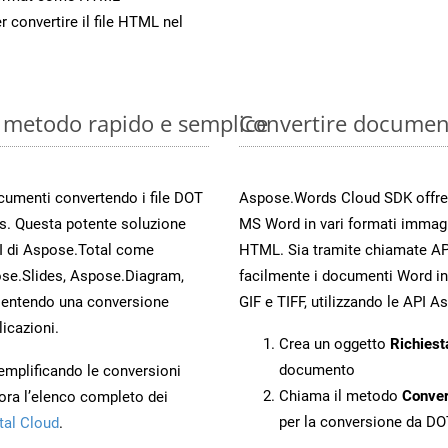
r convertire il file HTML nel
: metodo rapido e semplice
Convertire documen
ocumenti convertendo i file DOT
Aspose.Words Cloud SDK offre me
s. Questa potente soluzione
MS Word in vari formati immag
PI di Aspose.Total come
HTML. Sia tramite chiamate API
se.Slides, Aspose.Diagram,
facilmente i documenti Word in
entendo una conversione
GIF e TIFF, utilizzando le API 
licazioni.
Crea un oggetto
Richiest
documento
 semplificando le conversioni
Chiama il metodo
Conve
ora l’elenco completo dei
per la conversione da DO
tal Cloud
.