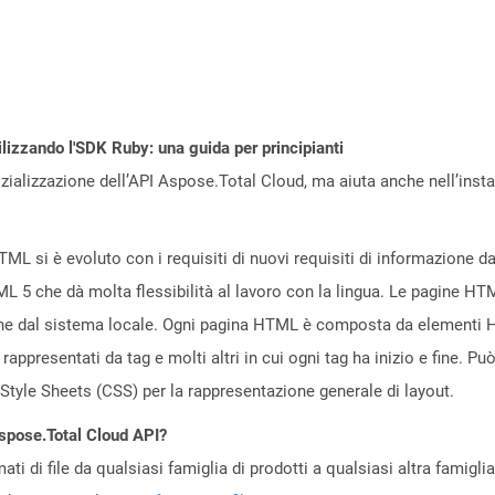
ilizzando l'SDK Ruby: una guida per principianti
zializzazione dell’API Aspose.Total Cloud, ma aiuta anche nell’install
 si è evoluto con i requisiti di nuovi requisiti di informazione d
L 5 che dà molta flessibilità al lavoro con la lingua. Le pagine HT
he dal sistema locale. Ogni pagina HTML è composta da elementi 
appresentati da tag e molti altri in cui ogni tag ha inizio e fine. Pu
 Style Sheets (CSS) per la rappresentazione generale di layout.
Aspose.Total Cloud API?
ti di file da qualsiasi famiglia di prodotti a qualsiasi altra famigli