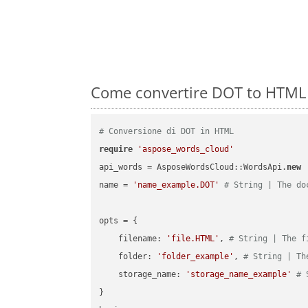
Come convertire DOT to HTML 
# Conversione di DOT in HTML
require
'aspose_words_cloud'
api_words = AsposeWordsCloud::WordsApi.
new
name = 
'name_example.DOT'
# String | The do
opts = { 

    filename: 
'file.HTML'
, 
# String | The f
    folder: 
'folder_example'
, 
# String | Th
    storage_name: 
'storage_name_example'
# 
}
