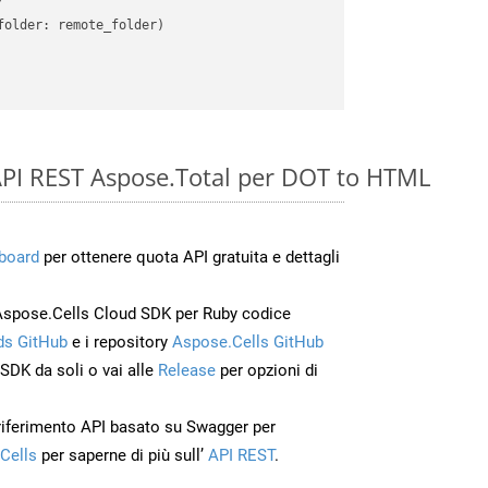
older: remote_folder)   

e API REST Aspose.Total per DOT to HTML
board
per ottenere quota API gratuita e dettagli
Aspose.Cells Cloud SDK per Ruby codice
s GitHub
e i repository
Aspose.Cells GitHub
’SDK da soli o vai alle
Release
per opzioni di
 riferimento API basato su Swagger per
Cells
per saperne di più sull’
API REST
.