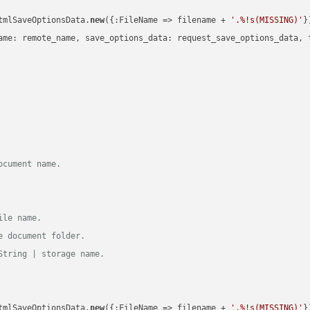
tmlSaveOptionsData.
new
({:FileName => filename + 
'.%!s(MISSING)'
})
ame: remote_name, save_options_data: request_save_options_data, f
ocument name.
ile name.
e document folder.
String | storage name.
tmlSaveOptionsData.
new
({:FileName => filename + 
'.%!s(MISSING)'
})