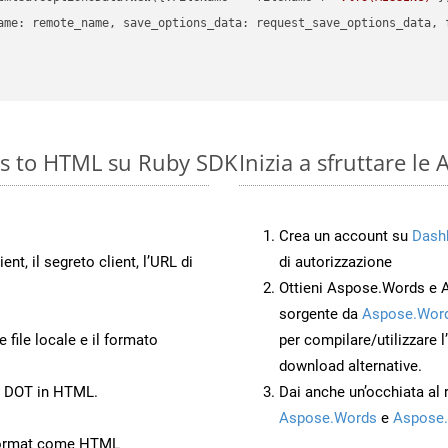
ame: remote_name, save_options_data: request_save_options_data, f
es to HTML su Ruby SDK
Inizia a sfruttare l
Crea un account su
Dash
ient, il segreto client, l’URL di
di autorizzazione
Ottieni Aspose.Words e 
sorgente da
Aspose.Word
 file locale e il formato
per compilare/utilizzare l
download alternative.
to DOT in HTML.
Dai anche un’occhiata al
Aspose.Words
e
Aspose.
Format come HTML